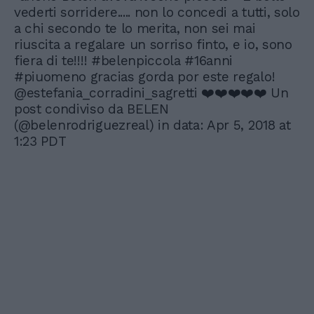
vederti sorridere..... non lo concedi a tutti, solo
a chi secondo te lo merita, non sei mai
riuscita a regalare un sorriso finto, e io, sono
fiera di te!!!! #belenpiccola #16anni
#piuomeno gracias gorda por este regalo!
@estefania_corradini_sagretti ❤️❤️❤️❤️❤️ Un
post condiviso da BELEN
(@belenrodriguezreal) in data: Apr 5, 2018 at
1:23 PDT