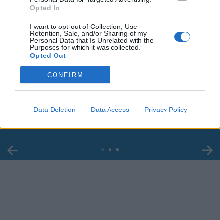
Opted In
I want to opt-out of Collection, Use,
Retention, Sale, and/or Sharing of my
Personal Data that Is Unrelated with the
Purposes for which it was collected.
Opted Out
00:00
01:16
CONFIRM
Leonardo Maria Del Vecchio dall'ex compagna
in ospedale. Le dichiarazioni ai giornalisti
Data Deletion
Data Access
Privacy Policy