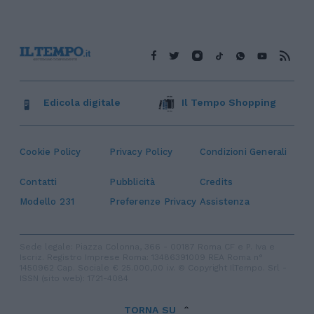
Edicola digitale
Il Tempo Shopping
Cookie Policy
Privacy Policy
Condizioni Generali
Contatti
Pubblicità
Credits
Modello 231
Preferenze Privacy
Assistenza
Sede legale: Piazza Colonna, 366 - 00187 Roma CF e P. Iva e
Iscriz. Registro Imprese Roma: 13486391009 REA Roma n°
1450962 Cap. Sociale € 25.000,00 i.v. © Copyright IlTempo. Srl -
ISSN (sito web): 1721-4084
TORNA SU