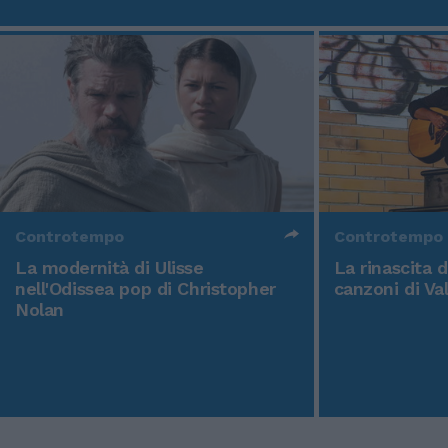
Controtempo
Controtempo
La modernità di Ulisse
La rinascita 
nell'Odissea pop di Christopher
canzoni di Va
Nolan