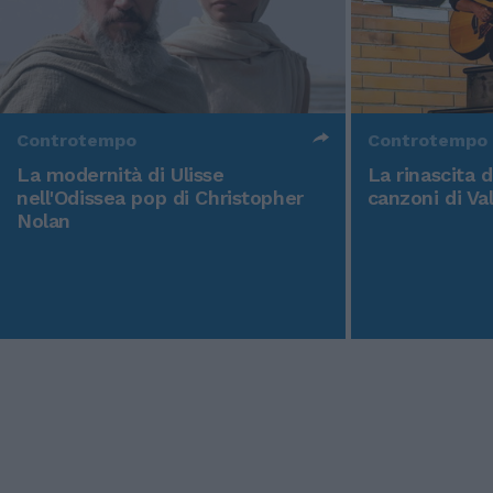
Controtempo
Controtempo
La modernità di Ulisse
La rinascita 
nell'Odissea pop di Christopher
canzoni di Va
Nolan