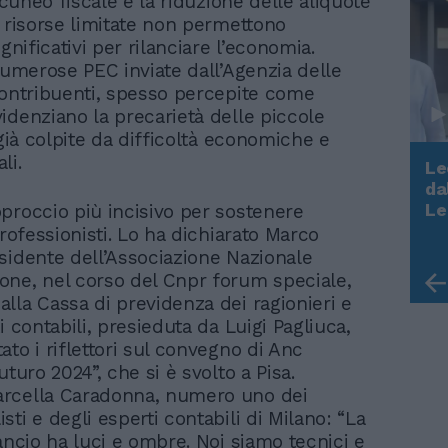
l cuneo fiscale e la riduzione delle aliquote
e risorse limitate non permettono
ignificativi per rilanciare l’economia.
 numerose PEC inviate dall’Agenzia delle
contribuenti, spesso percepite come
idenziano la precarietà delle piccole
 già colpite da difficoltà economiche e
li.
Le
da
Rudy Giuliani a Come States?
Le
proccio più incisivo per sostenere
Trump, Meloni e la strategia
professionisti. Lo ha dichiarato Marco
americana
sidente dell’Associazione Nazionale
ne, nel corso del Cnpr forum speciale,
lla Cassa di previdenza dei ragionieri e
i contabili, presieduta da Luigi Pagliuca,
to i riflettori sul convegno di Anc
uturo 2024”, che si è svolto a Pisa.
rcella Caradonna, numero uno dei
ti e degli esperti contabili di Milano: “La
ancio ha luci e ombre. Noi siamo tecnici e