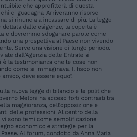
intuibile che approfitterà di questa
 chi ci guadagna. Arriveranno risorse
a si rinuncia a incassare di più. La legge
è dettata dalle esigenze, la coperta è
ta e dovremmo sdoganare parole come
 dando una prospettiva al Paese non vivendo
sente. Serve una visione di lungo periodo.
viate dall’Agenzia delle Entrate ai
i è la testimonianza che le cose non
ndo come si immaginava. Il fisco non
 amico, deve essere equo”.
 sulla nuova legge di bilancio e le politiche
governo Meloni ha acceso forti contrasti tra
ella maggioranza, dell’opposizione e
ti delle professioni. Al centro della
 vi sono temi come semplificazione
stegno economico e strategie per la
l Paese. Al forum, condotto da Anna Maria