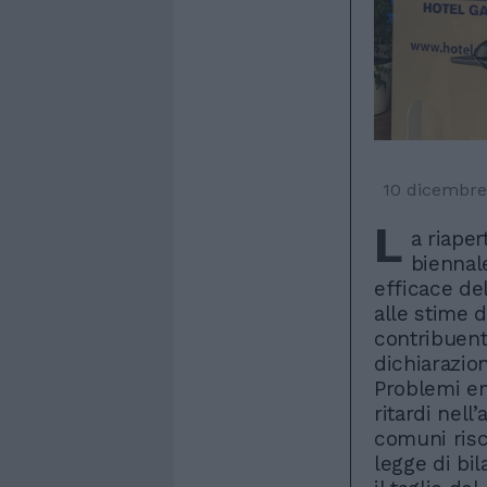
10 dicembre
L
a riape
biennale
efficace del
alle stime d
contribuent
dichiarazion
Problemi e
ritardi nell
comuni risc
legge di bi