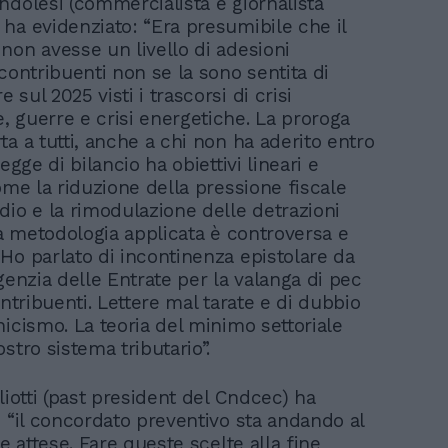
ndolesi (commercialista e giornalista
ha evidenziato: “Era presumibile che il
non avesse un livello di adesioni
contribuenti non se la sono sentita di
sul 2025 visti i trascorsi di crisi
 guerre e crisi energetiche. La proroga
a a tutti, anche a chi non ha aderito entro
legge di bilancio ha obiettivi lineari e
ome la riduzione della pressione fiscale
dio e la rimodulazione delle detrazioni
la metodologia applicata è controversa e
Ho parlato di incontinenza epistolare da
genzia delle Entrate per la valanga di pec
ontribuenti. Lettere mal tarate e di dubbio
nicismo. La teoria del minimo settoriale
stro sistema tributario”.
liotti (past president del Cndcec) ha
e “il concordato preventivo sta andando al
le attese. Fare queste scelte alla fine