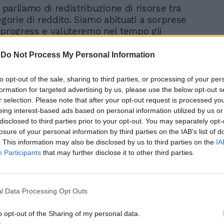
, parliamo di redistribuzione di risorse tra
egorie di reddito. Siamo abituati a sorprese
 progress e valuteremo nel tempo gli
ueste scelte politiche. La riapertura dei
 concordato preventivo senza modifiche
-
Do Not Process My Personal Information
 non ha rimosso i problemi per cui c’era
a adesione. Avrebbero dovuto essere fatte
to opt-out of the sale, sharing to third parties, or processing of your per
adando anche ai conti della Ragioneria
formation for targeted advertising by us, please use the below opt-out s
r selection. Please note that after your opt-out request is processed y
eing interest-based ads based on personal information utilized by us or
disclosed to third parties prior to your opt-out. You may separately opt-
 Battista Calì, presidente dell’Odcec di
losure of your personal information by third parties on the IAB’s list of
oncordato non decolla perché c’è stato
. This information may also be disclosed by us to third parties on the
IA
per metabolizzarlo e perché è una
Participants
that may further disclose it to other third parties.
 complessa con problemi interpretativi
 commercialisti l’avevano detto e questo è il
i siamo arrivati. La legge di bilancio viaggia
l Data Processing Opt Outs
 binario. Tutta la manovra si regge sulla
 provvedimenti già adottati in passato e
o opt-out of the Sharing of my personal data.
 riconfermati come il cuneo fiscale. Ma