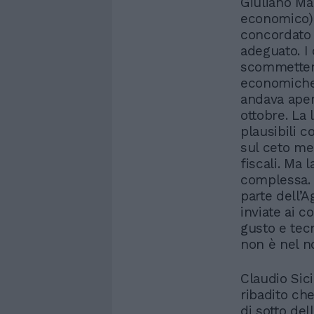
Giuliano Ma
economico) 
concordato 
adeguato. I 
scommettere 
economiche,
andava apert
ottobre. La 
plausibili c
sul ceto me
fiscali. Ma 
complessa. 
parte dell’A
inviate ai c
gusto e tec
non è nel no
Claudio Sici
ribadito ch
di sotto del