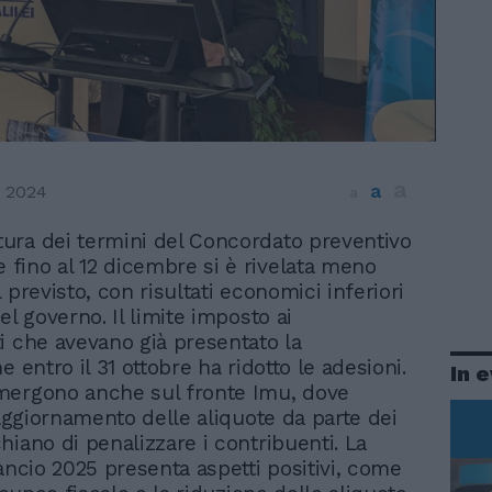
a
a
 2024
a
rtura dei termini del Concordato preventivo
 fino al 12 dicembre si è rivelata meno
 previsto, con risultati economici inferiori
el governo. Il limite imposto ai
i che avevano già presentato la
e entro il 31 ottobre ha ridotto le adesioni.
In 
mergono anche sul fronte Imu, dove
’aggiornamento delle aliquote da parte dei
hiano di penalizzare i contribuenti. La
lancio 2025 presenta aspetti positivi, come