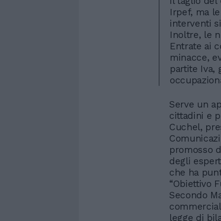
il taglio de
Irpef, ma l
interventi s
Inoltre, le
Entrate ai 
minacce, ev
partite Iva,
occupaziona
Serve un ap
cittadini e 
Cuchel, pre
Comunicazio
promosso da
degli espert
che ha punta
“Obiettivo F
Secondo Ma
commercialis
legge di bil