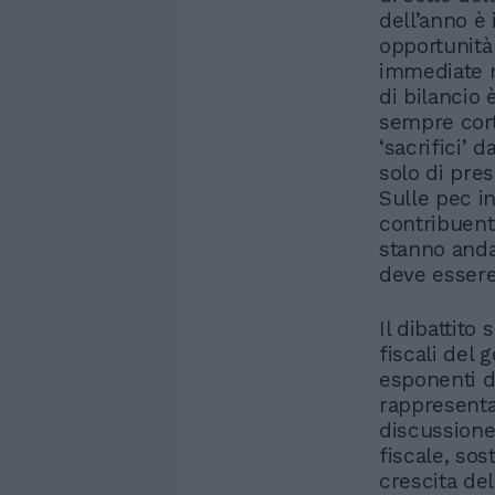
dell’anno è 
opportunità
immediate m
di bilancio 
sempre cor
‘sacrifici’
solo di pre
Sulle pec in
contribuent
stanno anda
deve essere
Il dibattito
fiscali del 
esponenti d
rappresentan
discussione
fiscale, so
crescita de