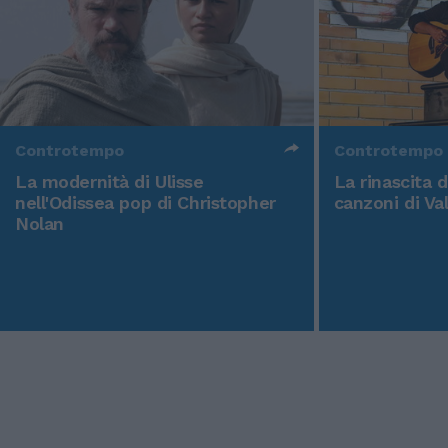
Controtempo
Controtempo
La modernità di Ulisse
La rinascita 
nell'Odissea pop di Christopher
canzoni di Va
Nolan