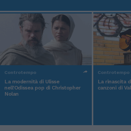
Controtempo
Controtempo
La modernità di Ulisse
La rinascita 
nell'Odissea pop di Christopher
canzoni di Va
Nolan