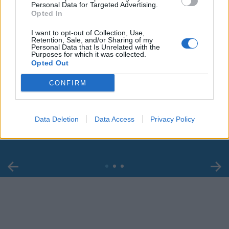
Personal Data for Targeted Advertising.
Opted In
I want to opt-out of Collection, Use,
Retention, Sale, and/or Sharing of my
Personal Data that Is Unrelated with the
Purposes for which it was collected.
Opted Out
00:00
01:16
CONFIRM
Leonardo Maria Del Vecchio dall'ex compagna
Data Deletion
Data Access
Privacy Policy
in ospedale. Le dichiarazioni ai giornalisti