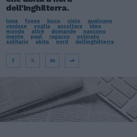
dell'Inghilterra.
luna
fosse
buco
cielo
qualcuno
venisse
voglia
ascoltare
idee
mondo
altre
domande
nascono
mente
paul
ragazzo
ostinato
solitario
abita
nord
dellinghilterra