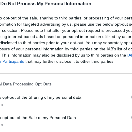
 da sé. Basta quindi donne wonder-woman
-
Do Not Process My Personal Information
tto da sole, in casa e in ufficio, stremate
a, ma ambiziose manager del futuro
to opt-out of the sale, sharing to third parties, or processing of your per
da compagni tuttofare. Partendo dal
formation for targeted advertising by us, please use the below opt-out s
 che le donne sono diverse «per il
r selection. Please note that after your opt-out request is processed y
ttaglio biologico di essere dotate di un
eing interest-based ads based on personal information utilized by us or
condiziona il rapporto di lavoro, con o
disclosed to third parties prior to your opt-out. You may separately opt-
, Mrs. Moneypenny traccia una serie di
losure of your personal information by third parties on the IAB’s list of
ndamentali per puntare in alto, a partire
. This information may also be disclosed by us to third parties on the
IA
i studio appropriati. E allora, dosare bene le
Participants
that may further disclose it to other third parties.
noscere le proprie priorità, comprendere
a delle conoscenze, essere fonte di
 e di entusiasmo, acquisire competenze
l Data Processing Opt Outs
per arrivare al top, prepararsi alla
ione sessista, convivere con un marito
o opt-out of the Sharing of my personal data.
'abito e l'acconciatura giusta. E poi,
In
abilità caratteriali e umane. Come ad
er dire di no. «Per noi donne è difficile
o opt-out of the Sale of my Personal Data.
o abituate a compiacere gli altri e a
In
ave ragazze" per approvazione degli altri.