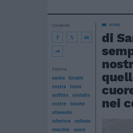
HOME
Condividi:
di Sa
sempr
nostr
Esplora:
quell
sarina
biraghi
cuor
nostra
testa
soffitto
cristallo
nei c
nostre
tasche
stipendio
inferiore
collega
maschio
cuore