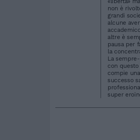
«libertà» m
non è rivol
grandi soci
alcune aver
accademico 
altre è sem
pausa per fa
la concentr
La sempre-
con questo 
compie una 
successo sa
professiona
super eroin