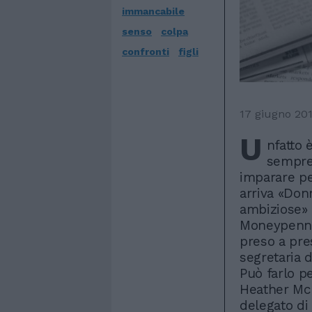
immancabile
senso
colpa
confronti
figli
17 giugno 20
U
nfatto 
sempre 
imparare pe
arriva «Donn
ambiziose» 
Moneypenny
preso a pre
segretaria d
Può farlo pe
Heather McG
delegato di 