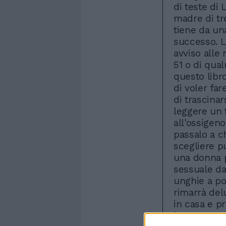
di teste di
madre di tr
tiene da un
successo. L
avviso alle 
51 o di qual
questo libro
di voler far
di trascinar
leggere un 
all'ossigeno
passalo a c
scegliere pu
una donna p
sessuale da 
unghie a po
rimarrà del
in casa e p
loro sono t