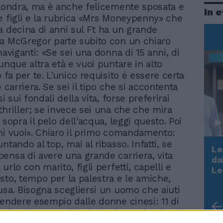
 Londra, ma è anche felicemente sposata e
In 
e figli e la rubrica «Mrs Moneypenny» che
a decina di anni sul Ft ha un grande
a McGregor parte subito con un chiaro
naviganti: «Se sei una donna di 15 anni, di
unque altra età e vuoi puntare in alto
 fa per te. L'unico requisito è essere certa
e carriera. Se sei il tipo che si accontenta
si sui fondali della vita, forse preferirai
thriller; se invece sei una che che mira
 sopra il pelo dell'acqua, leggi questo. Poi
hi vuoi». Chiaro il primo comandamento:
ntando al top, mai al ribasso. Infatti, se
Le
ensa di avere una grande carriera, vita
da
urlo con marito, figli perfetti, capelli e
Rudy Giuliani a Come States?
Le
Trump, Meloni e la strategia
sto, tempo per la palestra e le amiche,
americana
usa. Bisogna scegliersi un uomo che aiuti
rendere esempio dalle donne cinesi: 11 di
ra le prime 20 miliardarie al mondo che si