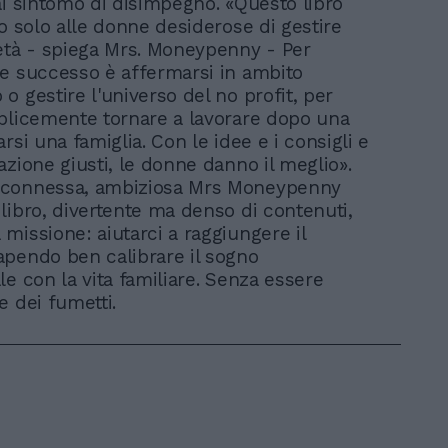
ai sintomo di disimpegno. «Questo libro
to solo alle donne desiderose di gestire
età - spiega Mrs. Moneypenny - Per
e successo è affermarsi in ambito
o gestire l'universo del no profit, per
plicemente tornare a lavorare dopo una
rsi una famiglia. Con le idee e i consigli e
azione giusti, le donne danno il meglio».
connessa, ambiziosa Mrs Moneypenny
libro, divertente ma denso di contenuti,
missione: aiutarci a raggiungere il
pendo ben calibrare il sogno
le con la vita familiare. Senza essere
e dei fumetti.