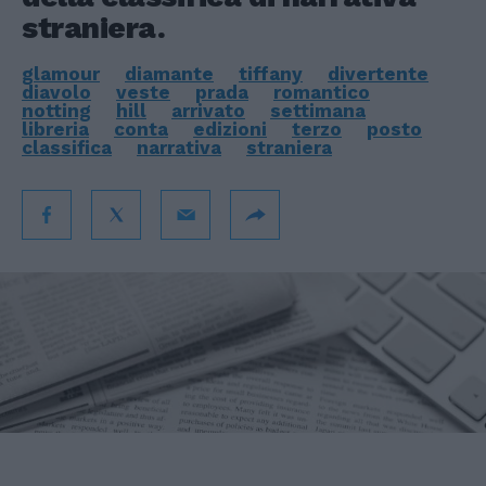
straniera.
glamour
diamante
tiffany
divertente
diavolo
veste
prada
romantico
notting
hill
arrivato
settimana
libreria
conta
edizioni
terzo
posto
classifica
narrativa
straniera