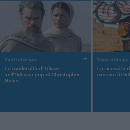
Controtempo
Controtempo
La modernità di Ulisse
La rinascita 
nell'Odissea pop di Christopher
canzoni di Va
Nolan