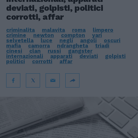
deviati, golpisti, politici
corrotti, affar
criminalita
malavita
roma
limpero
crimine
newton
compton
yari
selvetella
luce
negli
angoli
oscuri
mafia
camorra
ndrangheta
triadi
cinesi
clan
russi
gangster
internazionali
apparati
deviati
golpisti
politici
corrotti
affar