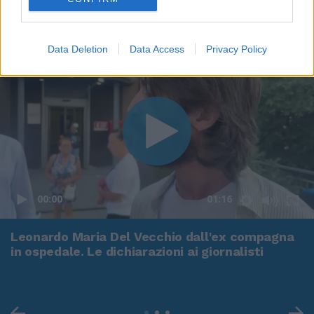
Data Deletion
Data Access
Privacy Policy
00:00
01:16
Leonardo Maria Del Vecchio dall'ex compagna
in ospedale. Le dichiarazioni ai giornalisti