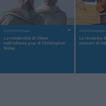
Controtempo
Controtempo
La modernità di Ulisse
La rinascita 
nell'Odissea pop di Christopher
canzoni di Va
Nolan