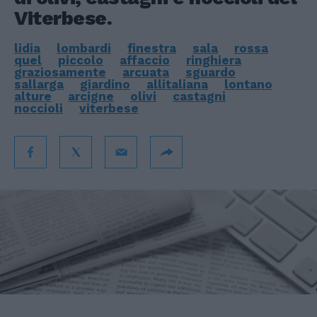
Viterbese.
lidia
lombardi
finestra
sala
rossa
quel
piccolo
affaccio
ringhiera
graziosamente
arcuata
sguardo
sallarga
giardino
allitaliana
lontano
alture
arcigne
olivi
castagni
noccioli
viterbese