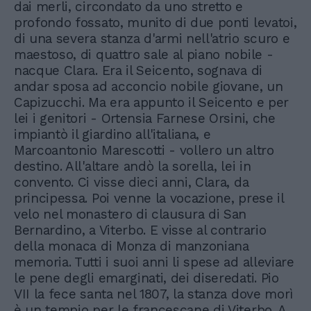
dai merli, circondato da uno stretto e
profondo fossato, munito di due ponti levatoi,
di una severa stanza d'armi nell'atrio scuro e
maestoso, di quattro sale al piano nobile -
nacque Clara. Era il Seicento, sognava di
andar sposa ad acconcio nobile giovane, un
Capizucchi. Ma era appunto il Seicento e per
lei i genitori - Ortensia Farnese Orsini, che
impiantò il giardino all'italiana, e
Marcoantonio Marescotti - vollero un altro
destino. All'altare andò la sorella, lei in
convento. Ci visse dieci anni, Clara, da
principessa. Poi venne la vocazione, prese il
velo nel monastero di clausura di San
Bernardino, a Viterbo. E visse al contrario
della monaca di Monza di manzoniana
memoria. Tutti i suoi anni li spese ad alleviare
le pene degli emarginati, dei diseredati. Pio
VII la fece santa nel 1807, la stanza dove morì
è un tempio per le francescane di Viterbo. A