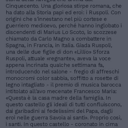
Cinquecento. Una gloriosa stirpe romana, che
ha dato alla Storia papi ed eroi: i Ruspoli. Con
origini che s'innestano nel più cortese e
guerriero medioevo, perché hanno inglobato i
discendenti di Marius Lo Scoto, lo scozzese
chiamato da Carlo Magno a combattere in
Spagna, in Francia, in Italia. Giada Ruspoli,
una delle due figlie di don «Lillio» Sforza
Ruspoli, attuale «regnante», aveva la voce
appena incrinata qualche settimana fa,
introducendo nel salone - fregio di affreschi
monocromi color sabbia, soffitto a rosette di
legno intagliato - il premio di musica barocca
intitolato all'avo mecenate Francesco Maria:
«Questa è la casa madre della famiglia. In
questo castello gli ideali di tutti confluiscono,
dai garibadini ai fedelissimi del Papa, dagli
eroi nelle guerra Savoia ai santi». Proprio così,
i santi. In questo castello - coronato in cima