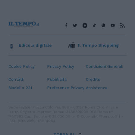
Edicola digitale
Il Tempo Shopping
Cookie Policy
Privacy Policy
Condizioni Generali
Contatti
Pubblicità
Credits
Modello 231
Preferenze Privacy
Assistenza
Sede legale: Piazza Colonna, 366 - 00187 Roma CF e P. Iva e
Iscriz. Registro Imprese Roma: 13486391009 REA Roma n°
1450962 Cap. Sociale € 25.000,00 i.v. © Copyright IlTempo. Srl -
ISSN (sito web): 1721-4084
TORNA SU