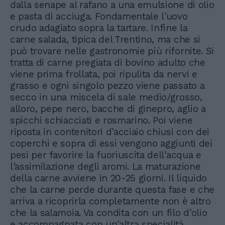
dalla senape al rafano a una emulsione di olio
e pasta di acciuga. Fondamentale l'uovo
crudo adagiato sopra la tartare. Infine la
carne salada, tipica del Trentino, ma che si
può trovare nelle gastronomie più rifornite. Si
tratta di carne pregiata di bovino adulto che
viene prima frollata, poi ripulita da nervi e
grasso e ogni singolo pezzo viene passato a
secco in una miscela di sale medio/grosso,
alloro, pepe nero, bacche di ginepro, aglio a
spicchi schiacciati e rosmarino. Poi viene
riposta in contenitori d'acciaio chiusi con dei
coperchi e sopra di essi vengono aggiunti dei
pesi per favorire la fuoriuscita dell'acqua e
l'assimilazione degli aromi. La maturazione
della carne avviene in 20-25 giorni. Il liquido
che la carne perde durante questa fase e che
arriva a ricoprirla completamente non è altro
che la salamoia. Va condita con un filo d'olio
e accompagnata con un'altra specialità