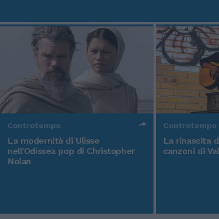
Controtempo
Controtempo
La modernità di Ulisse
La rinascita 
nell'Odissea pop di Christopher
canzoni di Va
Nolan