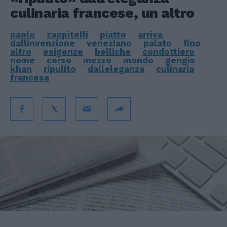
culinaria francese, un altro
paolo
zappitelli
piatto
arriva
dallinvenzione
veneziano
palato
fino
altro
esigenze
belliche
condottiero
nome
corso
mezzo
mondo
gengis
khan
ripulito
dalleleganza
culinaria
francese