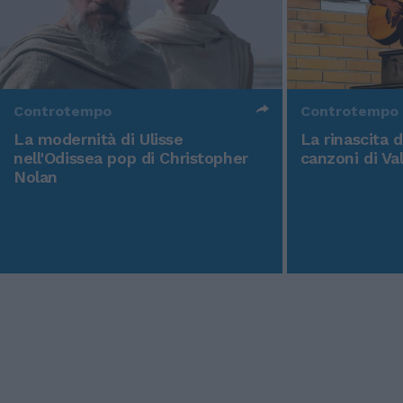
Controtempo
Controtempo
La modernità di Ulisse
La rinascita 
nell'Odissea pop di Christopher
canzoni di Va
Nolan