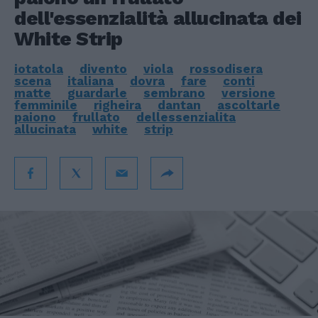
dell'essenzialità allucinata dei
White Strip
iotatola
divento
viola
rossodisera
scena
italiana
dovra
fare
conti
matte
guardarle
sembrano
versione
femminile
righeira
dantan
ascoltarle
paiono
frullato
dellessenzialita
allucinata
white
strip