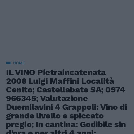
HOME
IL VINO Pietraincatenata
2008 Luigi Maffini Località
Cenito; Castellabate SA; 0974
966345; Valutazione
Duemilavini 4 Grappoli: Vino di
grande livello e spiccato
pregio; In cantina: Godibile sin
d'ora e per altri 4 anni;