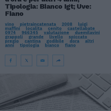
Tipologia: Bianco Igt; Uve:
Fiano
vino
pietraincatenata
2008
luigi
maffini
localita
cenito
castellabate
0974
966345
valutazione
duemilavini
grappoli
grande
livello
spiccato
pregio
cantina
godibile
dora
altri
anni
tipologia
bianco
fiano