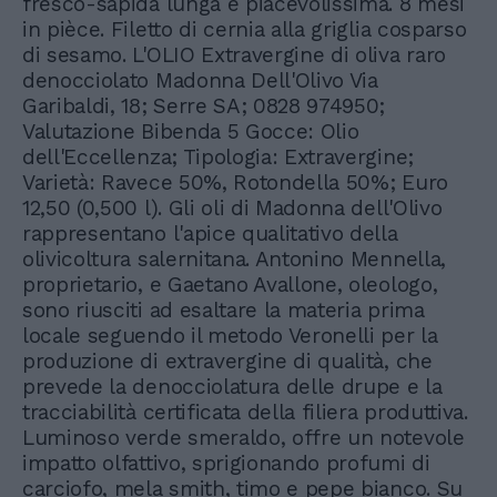
fresco-sapida lunga e piacevolissima. 8 mesi
in pièce. Filetto di cernia alla griglia cosparso
di sesamo. L'OLIO Extravergine di oliva raro
denocciolato Madonna Dell'Olivo Via
Garibaldi, 18; Serre SA; 0828 974950;
Valutazione Bibenda 5 Gocce: Olio
dell'Eccellenza; Tipologia: Extravergine;
Varietà: Ravece 50%, Rotondella 50%; Euro
12,50 (0,500 l). Gli oli di Madonna dell'Olivo
rappresentano l'apice qualitativo della
olivicoltura salernitana. Antonino Mennella,
proprietario, e Gaetano Avallone, oleologo,
sono riusciti ad esaltare la materia prima
locale seguendo il metodo Veronelli per la
produzione di extravergine di qualità, che
prevede la denocciolatura delle drupe e la
tracciabilità certificata della filiera produttiva.
Luminoso verde smeraldo, offre un notevole
impatto olfattivo, sprigionando profumi di
carciofo, mela smith, timo e pepe bianco. Su