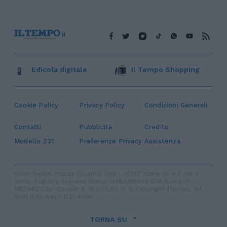
Edicola digitale
Il Tempo Shopping
Cookie Policy
Privacy Policy
Condizioni Generali
Contatti
Pubblicità
Credits
Modello 231
Preferenze Privacy
Assistenza
Sede legale: Piazza Colonna, 366 - 00187 Roma CF e P. Iva e
Iscriz. Registro Imprese Roma: 13486391009 REA Roma n°
1450962 Cap. Sociale € 25.000,00 i.v. © Copyright IlTempo. Srl -
ISSN (sito web): 1721-4084
TORNA SU