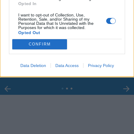
Opted In
I want to opt-out of Collection, Use,
Retention, Sale, and/or Sharing of my
Personal Data that Is Unrelated with the
Purposes for which it was collected.
Opted Out
00:00
01:16
CONFIRM
Leonardo Maria Del Vecchio dall'ex compagna
in ospedale. Le dichiarazioni ai giornalisti
Data Deletion
Data Access
Privacy Policy