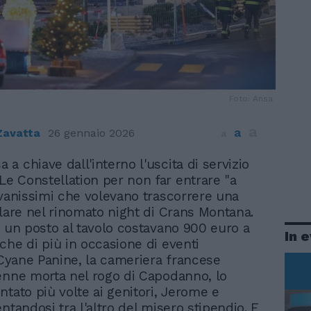
Foto: Ansa
a
a
Zavatta
26 gennaio 2026
a
a a chiave dall'interno l'uscita di servizio
 Le Constellation per non far entrare "a
ovanissimi che volevano trascorrere una
llare nel rinomato night di Crans Montana.
e un posto al tavolo costavano 900 euro a
In 
che di più in occasione di eventi
. Cyane Panine, la cameriera francese
enne morta nel rogo di Capodanno, lo
ntato più volte ai genitori, Jerome e
ntandosi tra l'altro del misero stipendio. E