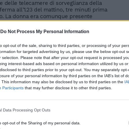
ne delle telecamere di sorveglianza della
 ferma all'1.23 del mattino, tre minuti prima
io. La donna era comunque presente
go iniziava e nessuno, neppure lei, pareva
conto. Il quotidiano tedesco Bild ha
-
Do Not Process My Personal Information
ecine di fotografie scattate quella sera
ori e finite poi sui social network.
to opt-out of the sale, sharing to third parties, or processing of your per
tanto immortalare la festa per l'arrivo
formation for targeted advertising by us, please use the below opt-out s
uovo e si sono ritrovati in mezzo
r selection. Please note that after your opt-out request is processed y
. Una di queste immagini, secondo Bild che
eing interest-based ads based on personal information utilized by us or
cata, riprende una donna con capelli
disclosed to third parties prior to your opt-out. You may separately opt-
 e lisci, non giovane, che con la mano
losure of your personal information by third parties on the IAB’s list of
 un telefono cellulare e con la sinistra
. This information may also be disclosed by us to third parties on the
IA
Participants
that may further disclose it to other third parties.
ia di champagne dove è stato innestato un
lancia scintille. Il giornale tedesco ritiene
arsi proprio della quarantenne Jessica
a inquadrando Cyane Panine, la cameriera
l Data Processing Opt Outs
a strage. La ragazza è sulle spalle del dj
r, 23 anni, e sta alzando verso il soffitto
o opt-out of the Sharing of my personal data.
ie di champagne con i bengala che