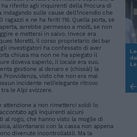
 ha riferito agli inquirenti della Procura di
a indagando sulle cause dell'incendio che
 ragazzi e ne ha feriti 116. Quella porta, se
 aperta, avrebbe permesso a molti, se non
fuggire e mettersi in salvo. Invece era
ques Moretti, il corso proprietario del bar
gli investigatori ha confessato di aver
Le
porta chiusa ma non ne ha spiegato il
da
ure doveva saperlo, il locale era suo.
Rudy Giuliani a Come States?
Le
enta gestione al denaro e (chissà!) la
Trump, Meloni e la strategia
americana
la Provvidenza, visto che non era mai
ssun incidente nell'elegante ritrovo
tra le Alpi svizzere.
 attenzione a non rimetterci soldi lo
accontato agli inquirenti alcuni
i al rogo, che hanno visto la moglie di
ssica, allontanarsi con la cassa non appena
ono divenute incontrollabili. Ma la