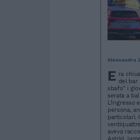
Alessandra 
E
ra chius
del bar
sbafo" i gi
serata a ba
L'ingresso 
persona, an
particolari
ventiquattr
aveva racco
Astrid, lame