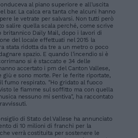
conduceva al piano superiore e all'uscita
el bar. La calca era tanta che alcuni hanno
ere le vetrate per salvarsi. Non tutti però
o salire quella scala perché, come scrive
o britannico Daily Mail, dopo i lavori di
ione del locale effettuati nel 2015 la
ra stata ridotta da tre a un metro o poco
dagnare spazio. E quando l'incendio si è
 corrimano si è staccato e 34 delle
 hanno accertato i pm del Canton Vallese,
giù e sono morte. Per le ferite riportate,
 il fumo respirato. "Ho gridato al fuoco
isto le fiamme sul soffitto ma con quella
usica nessuno mi sentiva", ha raccontato
avvissuti.
onsiglio di Stato del Vallese ha annunciato
nto di 10 milioni di franchi per la
che verrà costituita per sostenere le