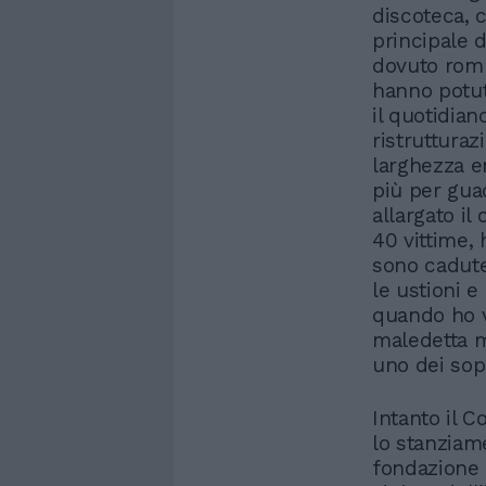
discoteca, 
principale d
dovuto romp
hanno potut
il quotidian
ristrutturaz
larghezza e
più per gua
allargato il
40 vittime,
sono cadute 
le ustioni e
quando ho v
maledetta m
uno dei sopr
Intanto il C
lo stanziame
fondazione 