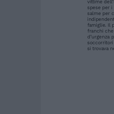
vittime del
spese per i 
salme per c
indipendent
famiglie. Il
franchi che 
d’urgenza pe
soccorritori
si trovava n