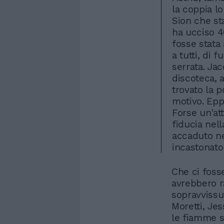
la coppia lo
Sion che st
ha ucciso 40
fosse stata
a tutti, di 
serrata. Jac
discoteca, a
trovato la 
motivo. Epp
Forse un'att
fiducia nel
accaduto ne
incastonato 
Che ci fosse
avrebbero r
sopravvissut
Moretti, Je
le fiamme s