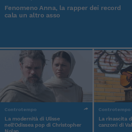
Fenomeno Anna, la rapper dei record
cala un altro asso
Controtempo
Controtempo
La modernità di Ulisse
La rinascita 
nell'Odissea pop di Christopher
canzoni di Va
Nolan