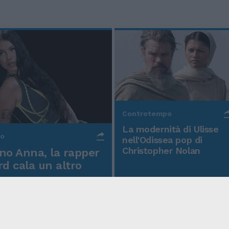
Controtempo
La modernità di Ulisse
po
nell'Odissea pop di
Christopher Nolan
o Anna, la rapper
rd cala un altro