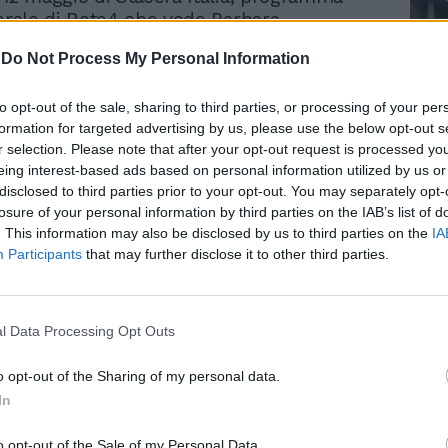
serale di Rete4 che vede Barbara
alla conduzione. Il giornalista argomenta
-
Do Not Process My Personal Information
 perplessità sulla gestione dell’Occidente
o tra Ucraina e Russia: “Draghi è tornato e
to opt-out of the sale, sharing to third parties, or processing of your per
e si farà la pace secondo le regole che
formation for targeted advertising by us, please use the below opt-out s
aina. Macron invece ha detto che non
r selection. Please note that after your opt-out request is processed y
liare Putin. Noi ce la cantiamo e ce la
Le
eing interest-based ads based on personal information utilized by us or
Italia che Draghi è il capofila del fronte
da
disclosed to third parties prior to your opt-out. You may separately opt-
ha proposto anche Matteo Salvini. Questi
Rudy Giuliani a Come States?
Le
losure of your personal information by third parties on the IAB’s list of
Trump, Meloni e la strategia
menti parlano due lingue diverse. Se non
. This information may also be disclosed by us to third parties on the
IA
americana
liare la Russia non si può essere
Participants
that may further disclose it to other third parties.
 a dire mettiamo le armi della Nato anche
 dopo averlo fatto in Ucraina.
e questa scelta non ha nessun effetto
l Data Processing Opt Outs
 solo psicologico. Indubbiamente
 suo effetto, visto che quegli altri dicono
o opt-out of the Sharing of my personal data.
o arrivati alla gola e quindi possono usare
In
cleari. Questa iperbole e questa barbarie
, bisogna - conclude Liguori - parlare una
o opt-out of the Sale of my Personal Data.