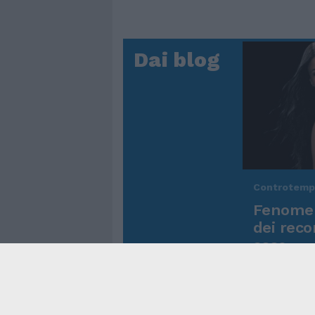
Dai blog
Controtem
Fenomen
dei reco
asso