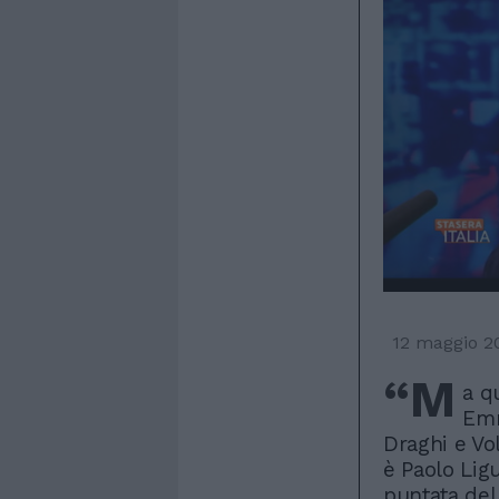
12 maggio 2
“M
a q
Emm
Draghi e Vo
è Paolo Ligu
puntata del