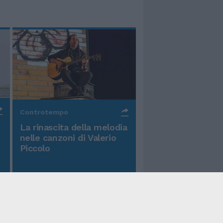
Controtempo
La rinascita della melodia
nelle canzoni di Valerio
Piccolo