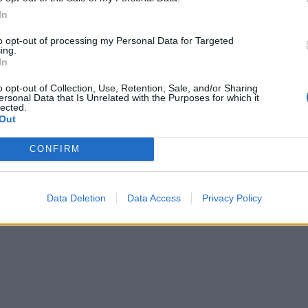
ttative, di pace”.
In
to opt-out of processing my Personal Data for Targeted
ing.
opeo parla la lingua di Macron o di Biden e Draghi?"
In
com
a
#StaseraItalia
pic.twitter.com/cuhuB53xHs
seraItalia)
May 12, 2022
o opt-out of Collection, Use, Retention, Sale, and/or Sharing
ersonal Data that Is Unrelated with the Purposes for which it
lected.
Out
CONFIRM
Data Deletion
Data Access
Privacy Policy