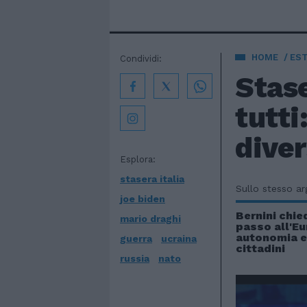
HOME
EST
Condividi:
Stase
tutti
diver
Esplora:
stasera italia
Sullo stesso a
joe biden
Bernini chie
mario draghi
passo all'Eu
autonomia e 
guerra
ucraina
cittadini
russia
nato