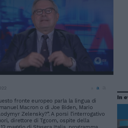
a
a
022
a
In 
uesto fronte europeo parla la lingua di
anuel Macron o di Joe Biden, Mario
lodymyr Zelensky?”. A porsi l’interrogativo
ori, direttore di Tgcom, ospite della
 12 maggio di Stasera Italia, programma