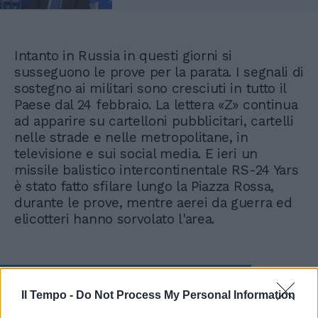
Intanto in Russia in questi giorni si
susseguono le prove per la parata. I segnali di
sostegno ai militari sono cresciuti in tutto il
Paese dal 24 febbraio. La lettera «Z» continua
ad apparire su cartelloni pubblicitari, cartelli
nelle strade e nelle metropolitane, in
televisione e sui social media. E ieri un
missile balistico intercontinentale RS-24 Yars
è stato fatto sfilare lungo la Piazza Rossa,
durante le prove, mentre aerei da guerra ed
elicotteri hanno sorvolato l'area.
"Oligarchi cagionevoli di
Il Tempo -
Do Not Process My Personal Information
salute". La risposta di
Nathalie Tocci gela Concita