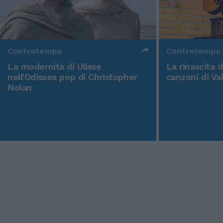
Controtempo
Controtempo
La modernità di Ulisse
La rinascita 
nell'Odissea pop di Christopher
canzoni di Va
Nolan