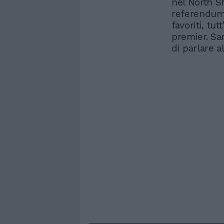
nel North S
referendum 
favoriti, tu
premier. Sa
di parlare a