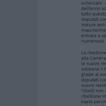
scherzare -
dell’anno s
tutto questo
deputati co
misure anti-
mascherine 
entrare a s
numeroso).
La ribellio
alla Camera
le nuove res
sebbene il 
grazie al so
deputati co
nuove restr
’ribellì non
ribellione 
basta perchè