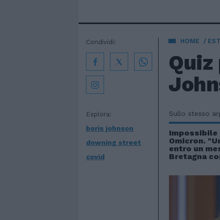
HOME
EST
Condividi:
Quiz 
Johns
Sullo stesso a
Esplora:
boris johnson
Impossibile
Omicron. "Un
downing street
entro un mes
Bretagna cor
covid