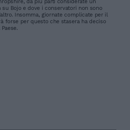
hropshire, da più parti considerate un
su Bojo e dove i conservatori non sono
tt’altro. Insomma, giornate complicate per il
rà forse per questo che stasera ha deciso
l Paese.