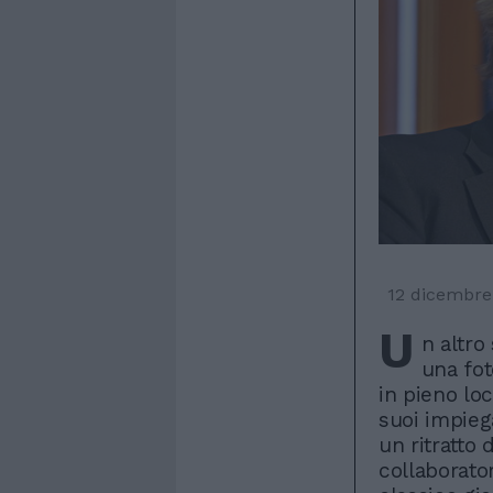
12 dicembre
U
n altro
una fot
in pieno lo
suoi impiega
un ritratto
collaborator