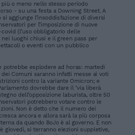
 più o meno nello stesso periodo
corso - su una festa a Downing Street. A
 si aggiunge l’insoddisfazione di diversi
nservatori per l’imposizione di nuove
covid (l’uso obbligatorio delle
nei luoghi chiusi e il green pass per
pettacoli o eventi con un pubblico
ne potrebbe esplodere ad horas: martedì
 dei Comuni saranno infatti messe ai voti
trizioni contro la variante Omicron; e
Parlamento dovrebbe dare il ’via liberà
stegno dell’opposizione laburista, oltre 50
nservatori potrebbero votare contro le
izioni. Non è detto che il numero dei
 cresca ancora e allora sarà la più corposa
interna da quando BoJo è al governo. E non
 giovedì, si terranno elezioni suppletive,