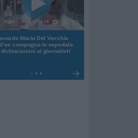
00:00
01:16
onardo Maria Del Vecchio
Terremoto, viene g
ll'ex compagna in ospedale.
video impressiona
 dichiarazioni ai giornalisti