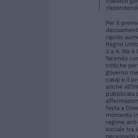
classico gio
rispondendo
Per il premi
decisament
rapido aume
Regno Unito 
3 a 4. Ma è 
facendo com
critiche per
governo ment
casa) e il 
anche all’in
pubblicata 
affermazion
festa a Dow
momento in c
regime anti
sociale tra
necessario p