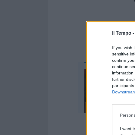
Il Tempo 
If you wish 
sensitive in
confirm you
continue se
information 
further disc
participants
Downstream 
Persona
I want t