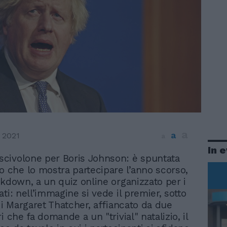
a
a
 2021
a
In 
 scivolone per Boris Johnson: è spuntata
o che lo mostra partecipare l’anno scorso,
ckdown, a un quiz online organizzato per i
ti: nell’immagine si vede il premier, sotto
 di Margaret Thatcher, affiancato da due
i che fa domande a un "trivial" natalizio, il