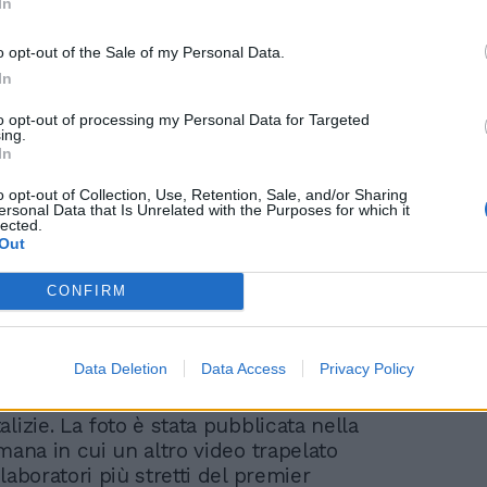
In
o opt-out of the Sale of my Personal Data.
In
to opt-out of processing my Personal Data for Targeted
ing.
l "quiz" fosse virtuale (lo staff era stato
In
r raccogliere fondi per beneficenza, un
o opt-out of Collection, Use, Retention, Sale, and/or Sharing
timane prima) e decine di persone si
ersonal Data that Is Unrelated with the Purposes for which it
strate per partecipare online, alle 18:30
lected.
Out
convocato molti membri dello staff
partecipare dal N.10. Secondo il tabloid, in
CONFIRM
i dinanzi ai computer si affollarono fino a
Tra i partecipanti, uomini del gabinetto
 dell’Unità politica e dell’ufficio stampa
Data Deletion
Data Access
Privacy Policy
ro alle domande su argomenti che
la storia di Downing Street ai testi delle
lizie. La foto è stata pubblicata nella
mana in cui un altro video trapelato
laboratori più stretti del premier