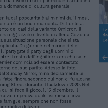
co da tavolo in cui i partecipanti si sfidano
 a domande di cultura generale.
er, la cui popolarità è ai minimi da 11 mesi,
e non è un buon momento. Di fronte al
nto dei casi della variante Omicron, il
Le
ha oggi alzato il livello di allerta Covid da
da
Rudy Giuliani a Come States?
Le
la sua situazione personale che si sta
Trump, Meloni e la strategia
plicata. Da giorni è nel mirino delle
americana
 il ’partygatè (i party degli uomini di
re il resto dell’Inghilterra era chiusa in
premier comincia ad essere contestato
terno del suo partito. Adesso la foto,
dal Sunday Mirror, mina decisamente le
i fatte finora secondo cui non ci fu alcuna
ning Street durante il lockdown 2020. Nel
ui si fece il gioco, il 15 dicembre, il
-covid impediva qualsiasi mescolanza
 le famiglie, sempre che non fosse
er motivi di lavoro.