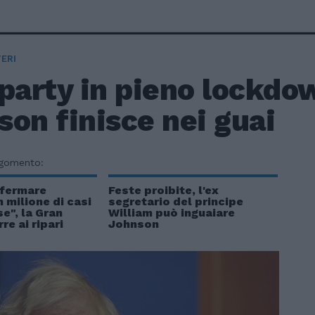
ERI
party in pieno lockdo
on finisce nei guai
rgomento:
 fermare
Feste proibite, l'ex
 milione di casi
segretario del principe
e", la Gran
William può inguaiare
re ai ripari
Johnson