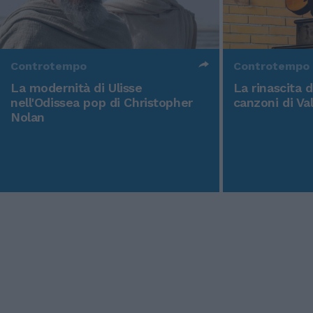
Controtempo
Controtempo
La modernità di Ulisse
La rinascita 
nell'Odissea pop di Christopher
canzoni di Va
Nolan