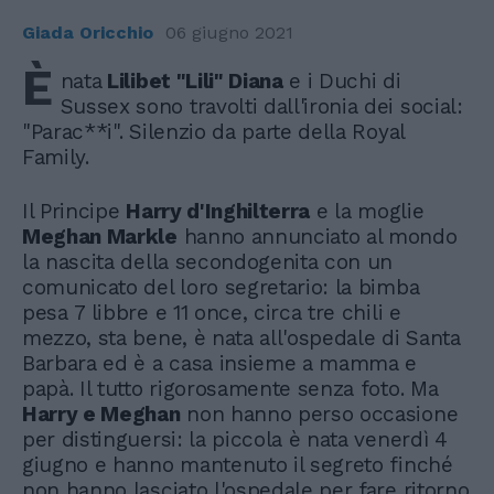
Giada Oricchio
06 giugno 2021
È
nata
Lilibet "Lili" Diana
e i Duchi di
Sussex sono travolti dall'ironia dei social:
"Parac**i". Silenzio da parte della Royal
Family.
Il Principe
Harry d'Inghilterra
e la moglie
Meghan Markle
hanno annunciato al mondo
la nascita della secondogenita con un
comunicato del loro segretario: la bimba
pesa 7 libbre e 11 once, circa tre chili e
mezzo, sta bene, è nata all'ospedale di Santa
Barbara ed è a casa insieme a mamma e
papà. Il tutto rigorosamente senza foto. Ma
Harry e Meghan
non hanno perso occasione
per distinguersi: la piccola è nata venerdì 4
giugno e hanno mantenuto il segreto finché
non hanno lasciato l'ospedale per fare ritorno