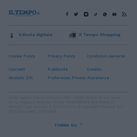
Edicola digitale
Il Tempo Shopping
Cookie Policy
Privacy Policy
Condizioni Generali
Contatti
Pubblicità
Credits
Modello 231
Preferenze Privacy
Assistenza
Sede legale: Piazza Colonna, 366 - 00187 Roma CF e P. Iva e
Iscriz. Registro Imprese Roma: 13486391009 REA Roma n°
1450962 Cap. Sociale € 25.000,00 i.v. © Copyright IlTempo. Srl -
ISSN (sito web): 1721-4084
TORNA SU