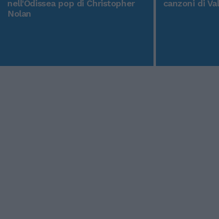
nell'Odissea pop di Christopher
canzoni di Va
Nolan