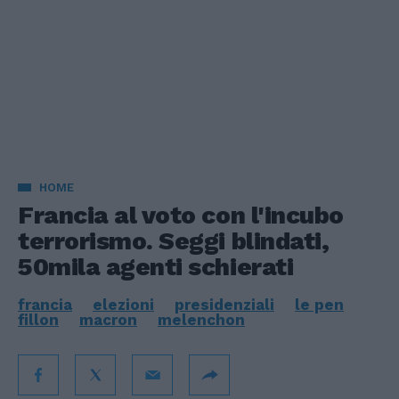
HOME
Francia al voto con l'incubo
terrorismo. Seggi blindati,
50mila agenti schierati
francia
elezioni
presidenziali
le pen
fillon
macron
melenchon