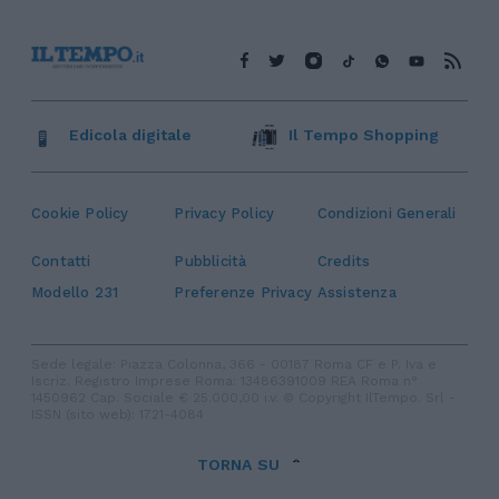
Edicola digitale
Il Tempo Shopping
Cookie Policy
Privacy Policy
Condizioni Generali
Contatti
Pubblicità
Credits
Modello 231
Preferenze Privacy
Assistenza
Sede legale: Piazza Colonna, 366 - 00187 Roma CF e P. Iva e
Iscriz. Registro Imprese Roma: 13486391009 REA Roma n°
1450962 Cap. Sociale € 25.000,00 i.v. © Copyright IlTempo. Srl -
ISSN (sito web): 1721-4084
TORNA SU