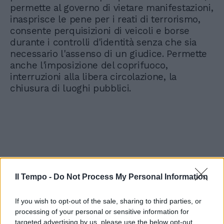
permette al governo di vietare manifestazioni,
inasprisce le pene per i reati di terrorismo,
consente perquisizioni di veicoli e borse
durante i controlli d'identità senza che sia
necessario l'assenso di un giudice. Permette
anche l'imposizione del coprifuoco,
interruzioni alla libera circolazione, la
chiusura di luoghi pubblici.
Il Tempo -
Do Not Process My Personal Information
If you wish to opt-out of the sale, sharing to third parties, or
processing of your personal or sensitive information for
targeted advertising by us, please use the below opt-out