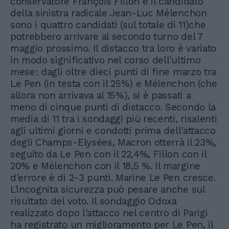
conservatore François Fillon e il candidato
della sinistra radicale Jean-Luc Mélenchon
sono i quattro candidati (sul totale di 11)che
potrebbero arrivare al secondo turno del 7
maggio prossimo. Il distacco tra loro è variato
in modo significativo nel corso dell'ultimo
mese: dagli oltre dieci punti di fine marzo tra
Le Pen (in testa con il 25%) e Mélenchon (che
allora non arrivava al 15%), si è passati a
meno di cinque punti di distacco. Secondo la
media di 11 tra i sondaggi più recenti, risalenti
agli ultimi giorni e condotti prima dell'attacco
degli Champs-Elysées, Macron otterrà il 23%,
seguito da Le Pen con il 22,4%, Fillon con il
20% e Mélenchon con il 18,5 %. Il margine
d'errore è di 2-3 punti. Marine Le Pen cresce.
L'incognita sicurezza può pesare anche sul
risultato del voto. Il sondaggio Odoxa
realizzato dopo l'attacco nel centro di Parigi
ha registrato un miglioramento per Le Pen, il