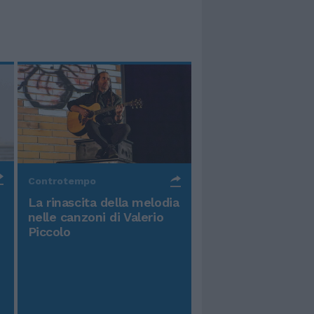
Controtempo
La rinascita della melodia
nelle canzoni di Valerio
Piccolo