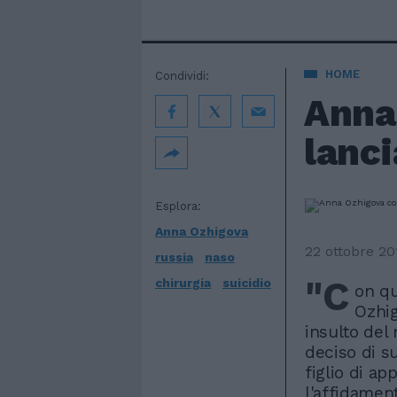
HOME
Condividi:
Anna 
lanci
Esplora:
Anna Ozhigova
22 ottobre 20
russia
naso
"C
chirurgia
suicidio
on qu
Ozhig
insulto del 
deciso di s
figlio di ap
l'affidamen