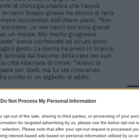
ento di chirurgia plastica che l'aveva
 le narici troppo grosse ha deciso di farla
sempre lanciandosi dall'ottavo piano. "Non
 sorridere. Le mie narici ora sono grandi
si un maiale. Mio marito grugnisce
ede" aveva confessato ad alcuni amici
ragico gesto. La donna ha preso in braccio
si è lanciata dal balcone della casa dei suoi
lla città siberiana di Omsk: "Volevo la
la pace per Gleb, ma lui sta crescendo
ha scritto in un biglietto di addio.
In 
-
Do Not Process My Personal Information
to opt-out of the sale, sharing to third parties, or processing of your per
formation for targeted advertising by us, please use the below opt-out s
r selection. Please note that after your opt-out request is processed y
eing interest-based ads based on personal information utilized by us or