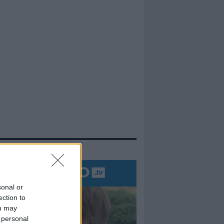
evidenza
sonal or
ection to
ou may
 personal