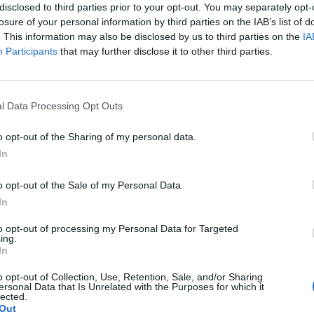
disclosed to third parties prior to your opt-out. You may separately opt-
losure of your personal information by third parties on the IAB’s list of
. This information may also be disclosed by us to third parties on the
IA
Participants
that may further disclose it to other third parties.
Le
da
l Data Processing Opt Outs
Rudy Giuliani a Come States?
Le
Trump, Meloni e la strategia
o opt-out of the Sharing of my personal data.
americana
In
o opt-out of the Sale of my Personal Data.
In
to opt-out of processing my Personal Data for Targeted
ing.
In
o opt-out of Collection, Use, Retention, Sale, and/or Sharing
ersonal Data that Is Unrelated with the Purposes for which it
lected.
Out