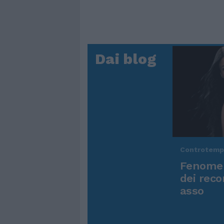
Dai blog
Controtem
Fenomen
dei reco
asso