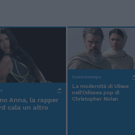
Controtempo
La modernità di Ulisse
po
nell'Odissea pop di
Christopher Nolan
o Anna, la rapper
rd cala un altro