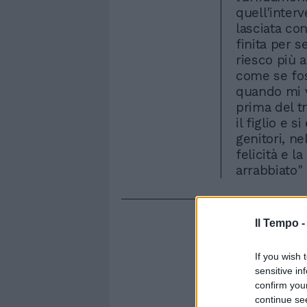
quell'interv
lasciata con
finita per 
riesco più a
come se fos
quando mi v
prima del t
il figlio e 
genitori, ne
felicità e 
arrabbiato" 
Il Tempo 
If you wish 
sensitive in
confirm you
continue se