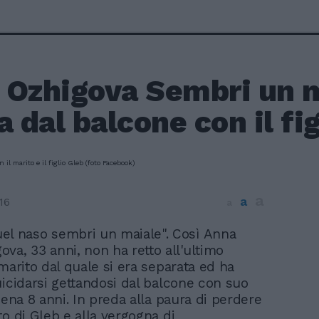
Ozhigova Sembri un ma
a dal balcone con il fig
a
a
16
a
el naso sembri un maiale". Così Anna
ova, 33 anni, non ha retto all'ultimo
marito dal quale si era separata ed ha
uicidarsi gettandosi dal balcone con suo
pena 8 anni. In preda alla paura di perdere
to di Gleb e alla vergogna di