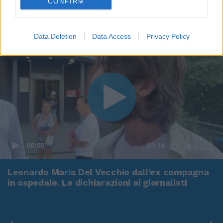
CONFIRM
Data Deletion
Data Access
Privacy Policy
00:00
01:16
Leonardo Maria Del Vecchio dall'ex compagna
in ospedale. Le dichiarazioni ai giornalisti