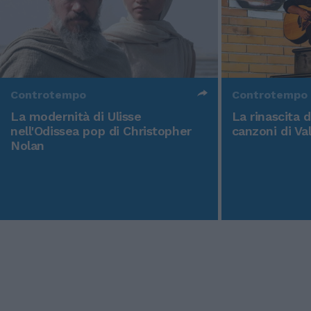
Controtempo
Controtempo
La modernità di Ulisse
La rinascita 
nell'Odissea pop di Christopher
canzoni di Va
Nolan