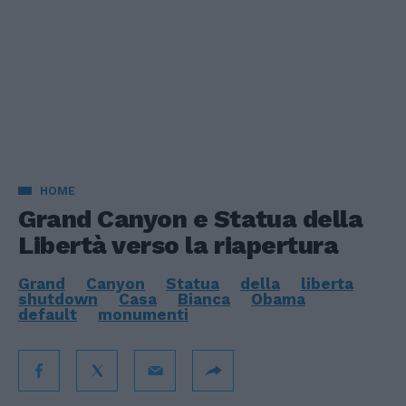
HOME
Grand Canyon e Statua della
Libertà verso la riapertura
Grand
Canyon
Statua
della
liberta
shutdown
Casa
Bianca
Obama
default
monumenti