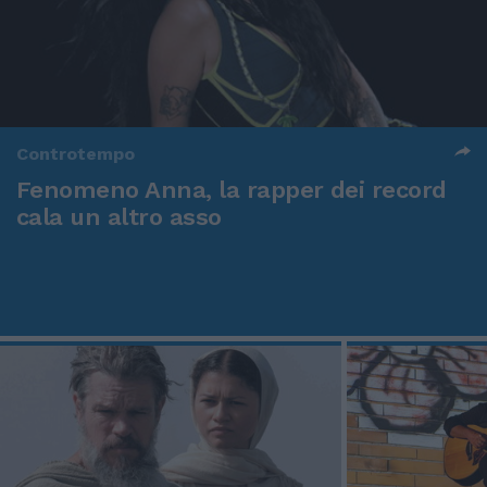
Controtempo
Fenomeno Anna, la rapper dei record
cala un altro asso