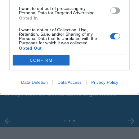
I want to opt-out of processing my
Personal Data for Targeted Advertising.
Opted In
I want to opt-out of Collection, Use,
Retention, Sale, and/or Sharing of my
Personal Data that Is Unrelated with the
Purposes for which it was collected.
Opted Out
CONFIRM
00:00
01:16
Data Deletion
Data Access
Privacy Policy
Leonardo Maria Del Vecchio dall'ex compagna
in ospedale. Le dichiarazioni ai giornalisti