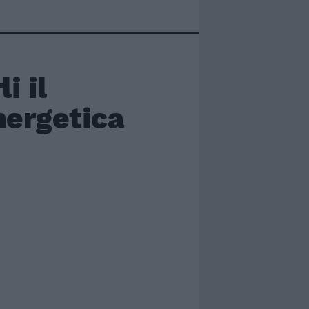
i il
nergetica