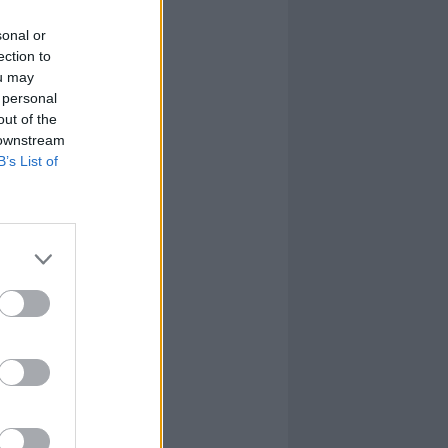
sonal or
ection to
ou may
 personal
out of the
 downstream
B’s List of