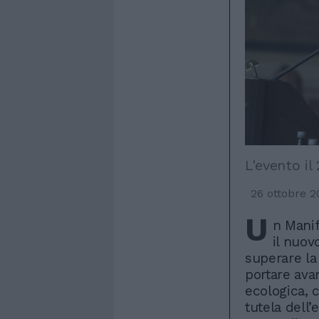
L'evento il
26 ottobre 2
U
n Manif
il nuov
superare la
portare ava
ecologica, c
tutela dell’