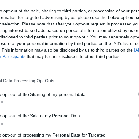
uio della guerra e ai costi sociali ed
to opt-out of the sale, sharing to third parties, or processing of your per
ella crisi energetica, chiusure ed egoismi
formation for targeted advertising by us, please use the below opt-out s
onati. Ci si salva e si innova solo
r selection. Please note that after your opt-out request is processed y
cogliendo tutte le forze ‘generative’. A
eing interest-based ads based on personal information utilized by us or
rà il nostro Manifesto”.
disclosed to third parties prior to your opt-out. You may separately opt-
losure of your personal information by third parties on the IAB’s list of
on - aperta dalla Presidente Liuzzo, cui
. This information may also be disclosed by us to third parties on the
IA
aluto istituzionale – vedrà la
Participants
that may further disclose it to other third parties.
one di esponenti di primissimo piano del
istituzioni, delle imprese e della cultura.
la giornalista e conduttrice televisiva
l Data Processing Opt Outs
tili, si articolerà in tre momenti.
o opt-out of the Sharing of my personal data.
dicato a “Crisi e innovazione”, avrà come
In
a Claudio Descalzi, amministratore
, intervistato dalla direttrice del Tg1,
o opt-out of the Sale of my Personal Data.
ioni.
In
to opt-out of processing my Personal Data for Targeted
 “Editoria in movimento”, prevede un faccia