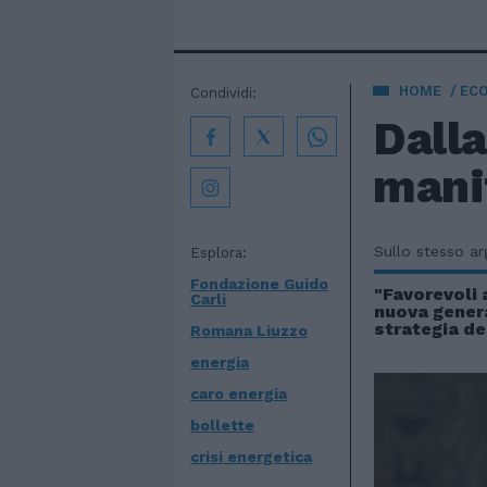
HOME
EC
Condividi:
Dalla
manif
Sullo stesso a
Esplora:
Fondazione Guido
"Favorevoli 
Carli
nuova gener
strategia de
Romana Liuzzo
energia
caro energia
bollette
crisi energetica