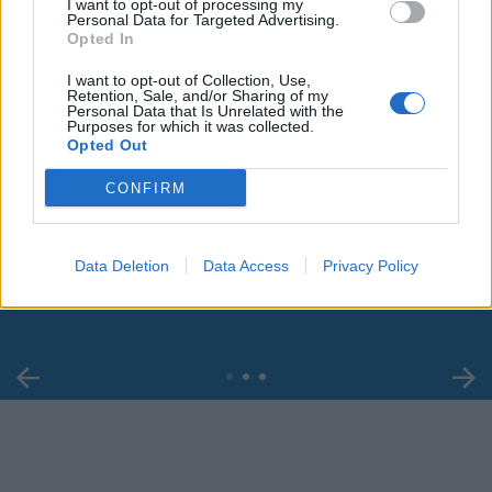
I want to opt-out of processing my
Personal Data for Targeted Advertising.
Opted In
I want to opt-out of Collection, Use,
Retention, Sale, and/or Sharing of my
Personal Data that Is Unrelated with the
Purposes for which it was collected.
Opted Out
CONFIRM
00:00
01:16
Leonardo Maria Del Vecchio dall'ex compagna
Data Deletion
Data Access
Privacy Policy
in ospedale. Le dichiarazioni ai giornalisti