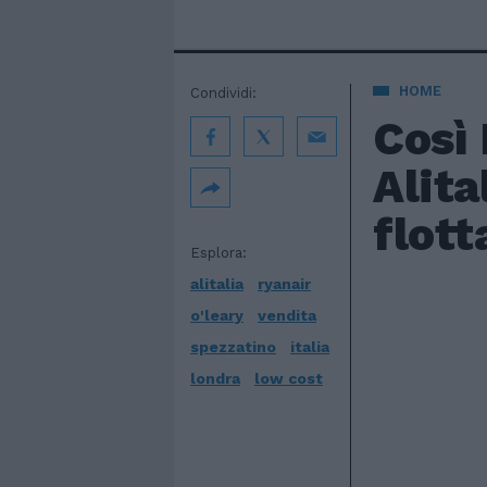
HOME
Condividi:
Così 
Alita
flott
Esplora:
alitalia
ryanair
o'leary
vendita
spezzatino
italia
londra
low cost