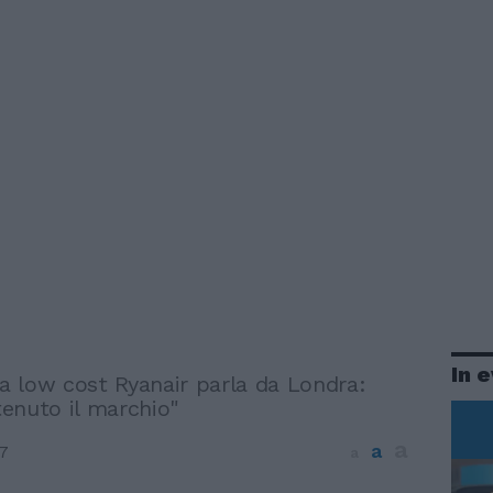
In 
la low cost Ryanair parla da Londra:
enuto il marchio"
a
a
7
a