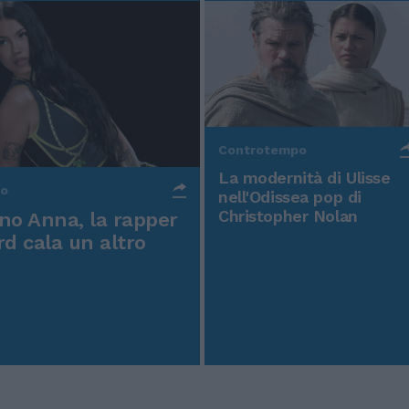
Controtempo
La modernità di Ulisse
po
nell'Odissea pop di
Christopher Nolan
o Anna, la rapper
rd cala un altro