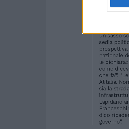
italiano, a
55%. Sono a
per questo 
spezzettata
in campo "s
un sasso sca
sedia politi
prospettiva 
nazionale de
le dichiaraz
come diceva
che fa'". "L
Alitalia. N
sia la strad
infrastruttu
Lapidario a
Franceschin
dico ribade
governo".