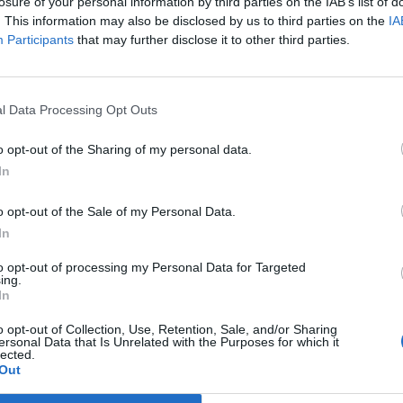
losure of your personal information by third parties on the IAB’s list of
otte, eccetera, e gli altri dovrebbero
. This information may also be disclosed by us to third parties on the
IA
rte uguali o simili". La scadenza per la
Participants
that may further disclose it to other third parties.
e di offerte vincolanti è fissata al 2
'idea di Ryanair sembra dunque essere
esentare un'offerta per la parte aviation,
l Data Processing Opt Outs
 un perimetro ristretto rispetto a quello
rantendo però la sopravvivenza del brand,
o opt-out of the Sharing of my personal data.
izione degli aerei, delle rotte sul lungo
In
la parte manutenzione e il mantenimento
i lavoro. L'offerta sarebbe comunque legata
o opt-out of the Sale of my Personal Data.
O Leary - ad alcuni licenziamenti,
In
lle condizioni del personale e
ne dei contratti di locazione. "Non
to opt-out of processing my Personal Data for Targeted
ing.
erei per sostituire la flotta di Alitalia,
In
n un anno o due anni, quindi saremmo
sti a comprarla, ma sospetto che dato
o opt-out of Collection, Use, Retention, Sale, and/or Sharing
ersonal Data that Is Unrelated with the Purposes for which it
na principali compagnie aeree in Italia,
lected.
sere bloccati dalle regole Ue sulla
Out
, visto che abbiamo il 35% del mercato