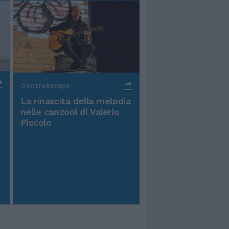
Controtempo
La rinascita della melodia
nelle canzoni di Valerio
Piccolo