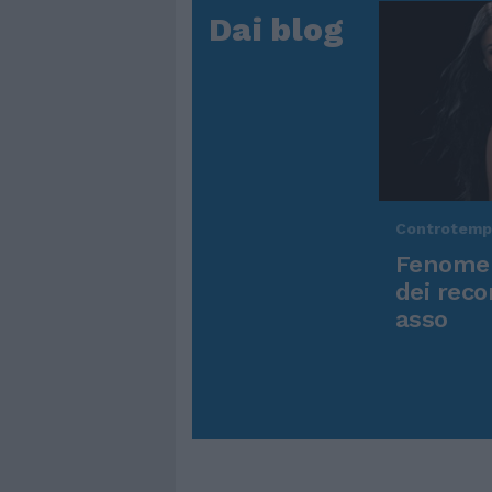
Dai blog
Controtem
Fenomen
dei reco
asso