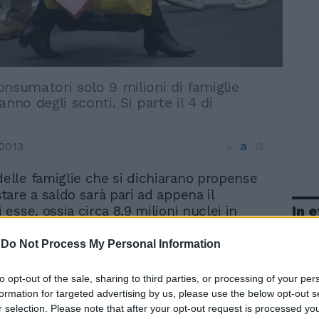
nsumatori solo 9 milioni di famiglie
anno degli sconti. Si parte il 4 di
a
a
2013
a
elle famiglie che si dichiarano propense
tare a saldo sarà pari ad appena il
In 
esse, ossia circa 8,9 milioni nuclei in
ileva l'Osservatorio Nazionale
atori, sull'analisi del proprio campione
-
Do Not Process My Personal Information
tutto il territorio nazionale (sia nelle
nelle grandi città). Vi sarà, inoltre, una
to opt-out of the sale, sharing to third parties, or processing of your per
zione della spesa per i saldi, pari
formation for targeted advertising by us, please use the below opt-out s
ispetto allo scorso anno quando vi era già
r selection. Please note that after your opt-out request is processed y