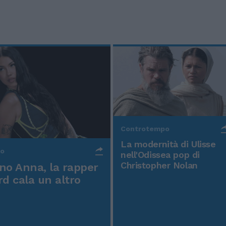
Controtempo
La modernità di Ulisse
po
nell'Odissea pop di
Christopher Nolan
o Anna, la rapper
rd cala un altro