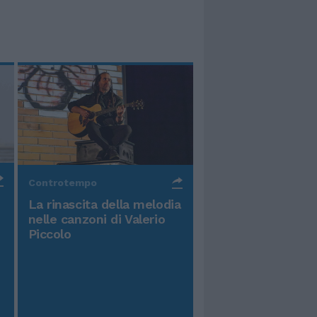
Controtempo
La rinascita della melodia
nelle canzoni di Valerio
Piccolo