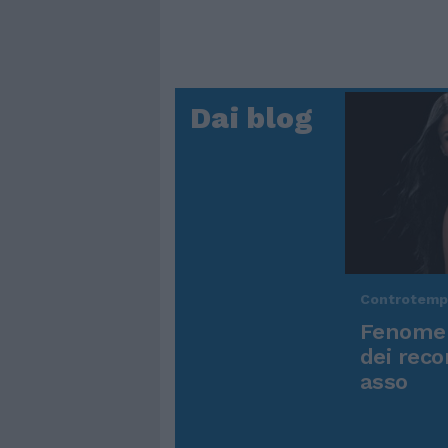
Dai blog
Controtem
Fenomen
dei reco
asso