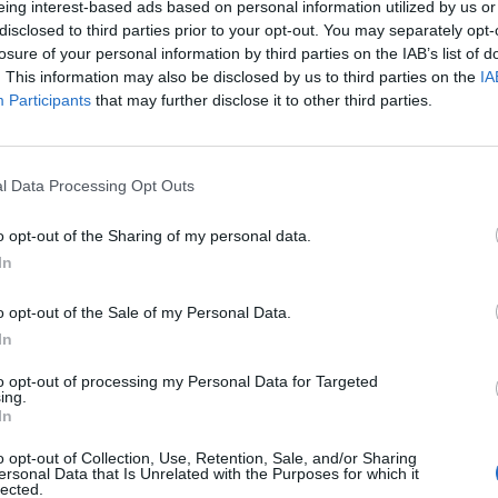
eing interest-based ads based on personal information utilized by us or
ontrazione del 18,8%. La spesa media
disclosed to third parties prior to your opt-out. You may separately opt-
ai pochi che approfitteranno dei saldi sarà
losure of your personal information by third parties on the IAB’s list of
 a famiglia, per una spesa complessiva di
. This information may also be disclosed by us to third parties on the
IA
 miliardi di euro. "Un andamento
Participants
that may further disclose it to other third parties.
e negativo che sottolinea, ancora una
Le
ecessità di agire urgentemente per un
da
 potere di acquisto delle famiglie e
Rudy Giuliani a Come States?
Le
l Data Processing Opt Outs
 economia, avviando una nuova fase di
Trump, Meloni e la strategia
r il Paese che punti sulla detassazione per
americana
o opt-out of the Sharing of my personal data.
a reddito fisso e sulla ripresa degli
In
 per la ricerca e l'innovazione",
lio Lannutti e Rosario Trefiletti.
o opt-out of the Sale of my Personal Data.
In
to opt-out of processing my Personal Data for Targeted
ing.
In
o opt-out of Collection, Use, Retention, Sale, and/or Sharing
ersonal Data that Is Unrelated with the Purposes for which it
lected.