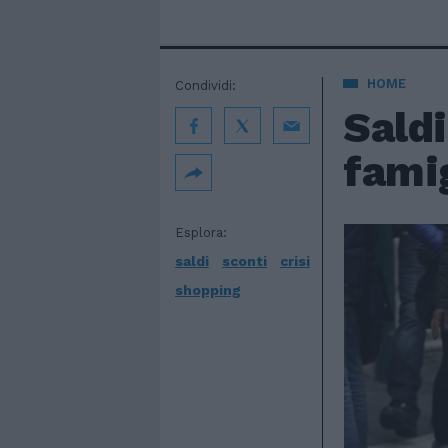
HOME
Condividi:
Saldi
fami
Esplora:
saldi
sconti
crisi
shopping