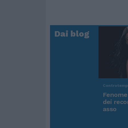
Dai blog
Controtem
Fenomen
dei reco
asso