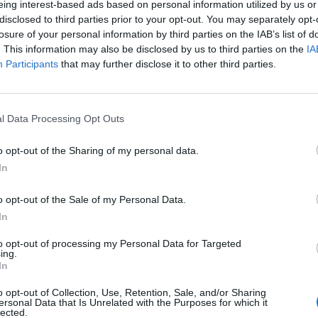
uon mangiare richiede. In particolare, per
eing interest-based ads based on personal information utilized by us or
i alimentari dop è sentito il bisogno di
disclosed to third parties prior to your opt-out. You may separately opt-
zioni efficaci di tutela della
losure of your personal information by third parties on the IAB’s list of
ne e contrasto alle contraffazioni. Sui
. This information may also be disclosed by us to third parties on the
IA
guardano direttamente le esportazioni e la
Participants
that may further disclose it to other third parties.
mercato della Federazione Russa del
Le
Reggiano, se ne parla domani nella sede
da
Rudy Giuliani a Come States?
azione Italiana dei Consorzi ad Indicazione
Le
l Data Processing Opt Outs
Trump, Meloni e la strategia
Interverranno tra gli altri Riccardo
americana
rettore generale Consorzio del Parmigiano
o opt-out of the Sharing of my personal data.
Stefano Vaccari, direttore generale
In
e qualita' agroalimentare Mipaaf.
o opt-out of the Sale of my Personal Data.
In
to opt-out of processing my Personal Data for Targeted
ing.
In
o opt-out of Collection, Use, Retention, Sale, and/or Sharing
ersonal Data that Is Unrelated with the Purposes for which it
lected.