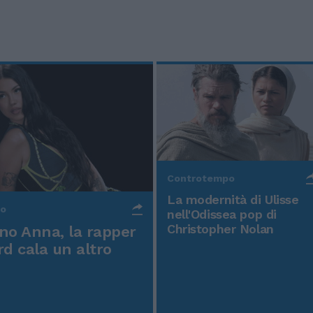
Controtempo
La modernità di Ulisse
po
nell'Odissea pop di
Christopher Nolan
o Anna, la rapper
rd cala un altro