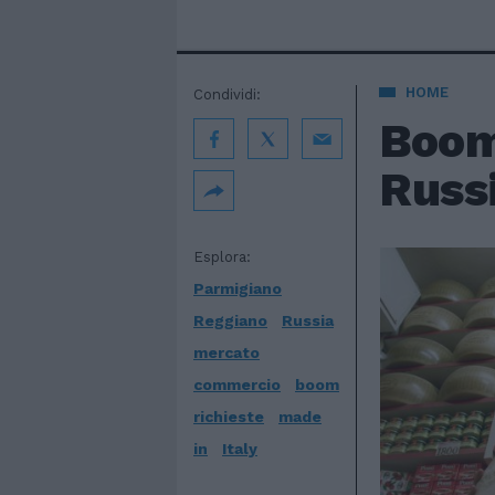
HOME
Condividi:
Boom
Russ
Esplora:
Parmigiano
Reggiano
Russia
mercato
commercio
boom
richieste
made
in
Italy