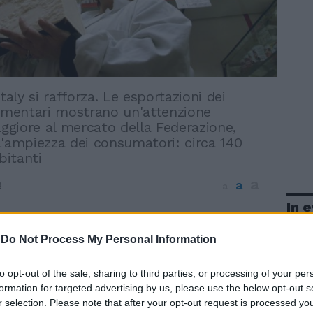
Italy si rafforza. Le esportazioni dei
limentari mostrano un'attenzione
giore al mercato della Federazione,
l'ampiezza dei consumatori: circa 140
bitanti
a
a
3
a
In 
 Parmigiano Reggiano in Russia e il made
 si rafforza. Le esportazioni dei prodotti
-
Do Not Process My Personal Information
 mostrano un'attenzione sempre maggiore
della Federazione Russa, sia per
to opt-out of the sale, sharing to third parties, or processing of your per
dei consumatori (oltre 140 milioni di
formation for targeted advertising by us, please use the below opt-out s
ia per i nuovi bisogni che la classe media
r selection. Please note that after your opt-out request is processed y