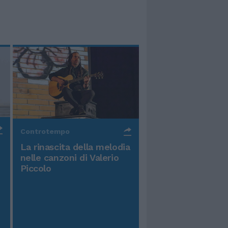
Controtempo
La rinascita della melodia
nelle canzoni di Valerio
Piccolo