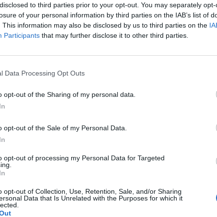
disclosed to third parties prior to your opt-out. You may separately opt-
losure of your personal information by third parties on the IAB’s list of
. This information may also be disclosed by us to third parties on the
IA
Participants
that may further disclose it to other third parties.
Le
da
l Data Processing Opt Outs
Rudy Giuliani a Come States?
Le
Trump, Meloni e la strategia
o opt-out of the Sharing of my personal data.
americana
In
o opt-out of the Sale of my Personal Data.
In
to opt-out of processing my Personal Data for Targeted
ing.
In
o opt-out of Collection, Use, Retention, Sale, and/or Sharing
ersonal Data that Is Unrelated with the Purposes for which it
lected.
Out