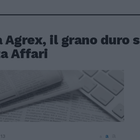
a Agrex, il grano duro 
a Affari
a
a
013
a