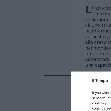
L'
attivit
minimi 
inizieranno 
«è uno strum
ha affermato
Jerusalmi, 
alla crescit
nel mondo».
prodotto fi
autorizzati:
una capacit
Il Tempo 
If you wish 
sensitive in
confirm you
continue se