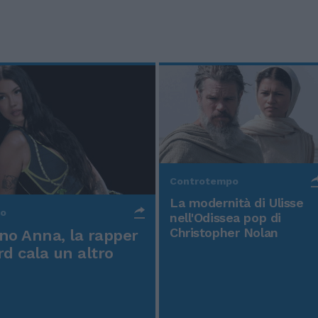
Controtempo
La modernità di Ulisse
po
nell'Odissea pop di
Christopher Nolan
o Anna, la rapper
rd cala un altro