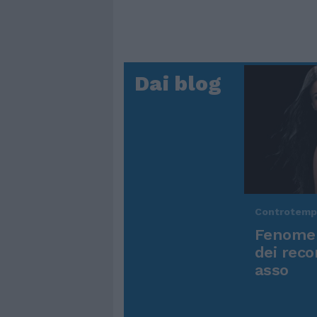
Dai blog
Controtem
Fenomen
dei reco
asso