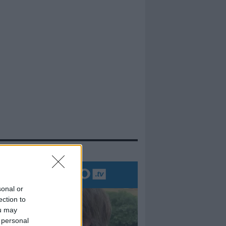
evidenza
sonal or
ection to
ou may
 personal