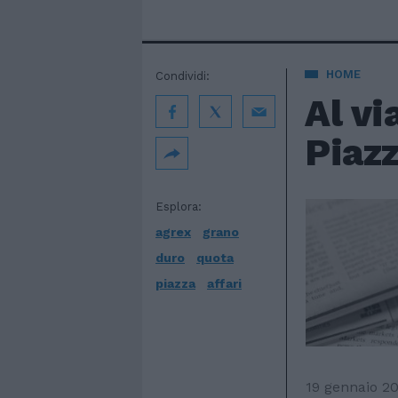
HOME
Condividi:
Al vi
Piazz
Esplora:
agrex
grano
duro
quota
piazza
affari
19 gennaio 2