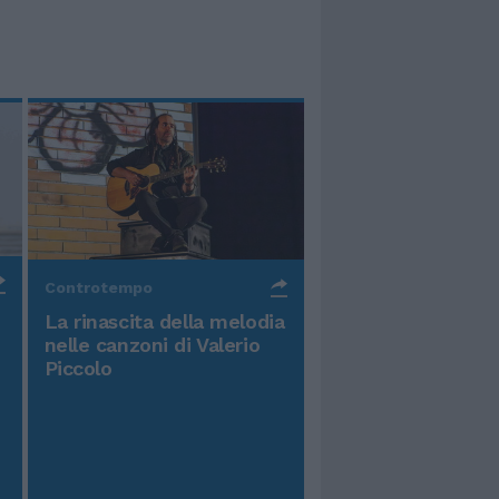
Controtempo
La rinascita della melodia
nelle canzoni di Valerio
Piccolo