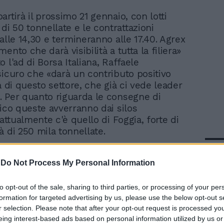
àpartirà il prossimo 21 gennaio, con lotti
di 50 tonnellate e le contrattazioni
alle 14,30 e termineranno alle 17.40. Agrex
ento che darà visibilità a tutta la filiera»
 l'ad di Borsa Italiana, Raffaele
sicuro che «darà un contributo positivo
a di questo settore, che già ci vede leader
 Per quanto riguarda le consegne di
sico queste avverranno dai silos
 attualmente c'è quello di Foggia, forte di
à di 250 mila tonnellate.
In 
-
Do Not Process My Personal Information
to opt-out of the sale, sharing to third parties, or processing of your per
formation for targeted advertising by us, please use the below opt-out s
r selection. Please note that after your opt-out request is processed y
eing interest-based ads based on personal information utilized by us or