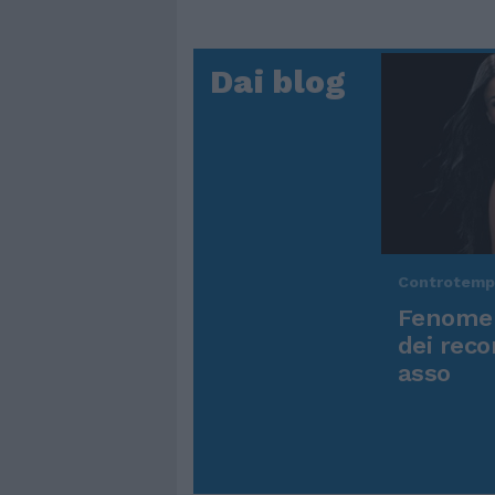
Dai blog
Controtem
Fenomen
dei reco
asso