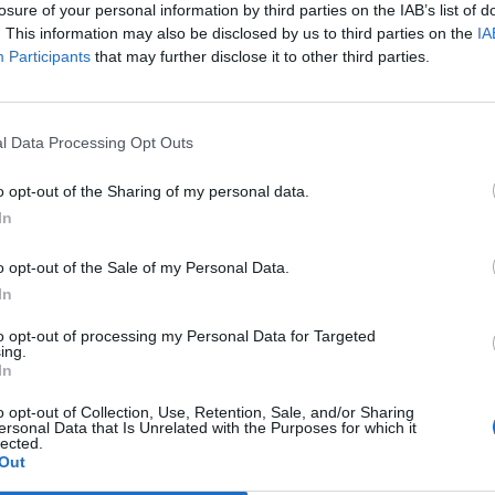
di operare in modo redditizio».
losure of your personal information by third parties on the IAB’s list of
. This information may also be disclosed by us to third parties on the
IA
Participants
that may further disclose it to other third parties.
Le
da
Rudy Giuliani a Come States?
Le
l Data Processing Opt Outs
Trump, Meloni e la strategia
americana
o opt-out of the Sharing of my personal data.
In
o opt-out of the Sale of my Personal Data.
In
to opt-out of processing my Personal Data for Targeted
ing.
In
o opt-out of Collection, Use, Retention, Sale, and/or Sharing
ersonal Data that Is Unrelated with the Purposes for which it
lected.
Out