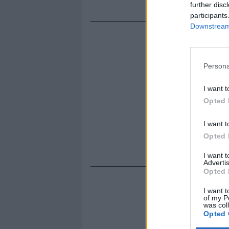
consentono 
further disc
participants
Downstream 
Persona
I want t
Opted 
I want t
Opted 
I want 
Advertis
Opted 
I want t
of my P
was col
Opted 