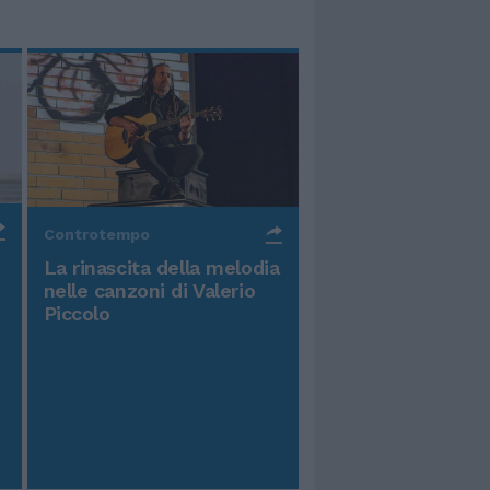
Controtempo
La rinascita della melodia
nelle canzoni di Valerio
Piccolo