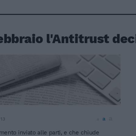
febbraio l'Antitrust dec
a
a
013
a
ento inviato alle parti, e che chiude