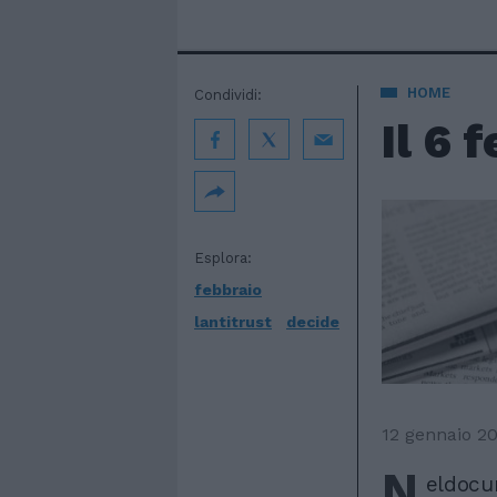
HOME
Condividi:
Il 6 
Esplora:
febbraio
lantitrust
decide
12 gennaio 2
N
eldocum