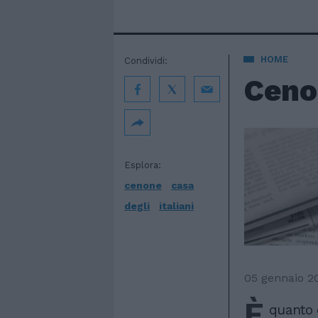
HOME
Condividi:
Cenon
Esplora:
cenone
casa
degli
italiani
05 gennaio 2
È
quanto 