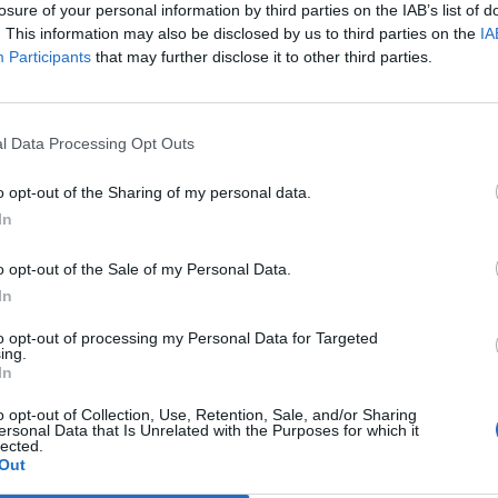
anettoni e pandori consumati nelle feste di
losure of your personal information by third parties on the IAB’s list of
a quelli tradizionali fino alle novità
. This information may also be disclosed by us to third parties on the
IA
rettamente dalle imprese agricole come i
Participants
that may further disclose it to other third parties.
o o alle visciole. Leo.Ven.
Le
da
Rudy Giuliani a Come States?
Le
l Data Processing Opt Outs
Trump, Meloni e la strategia
americana
o opt-out of the Sharing of my personal data.
In
o opt-out of the Sale of my Personal Data.
In
to opt-out of processing my Personal Data for Targeted
ing.
In
o opt-out of Collection, Use, Retention, Sale, and/or Sharing
ersonal Data that Is Unrelated with the Purposes for which it
lected.
Out