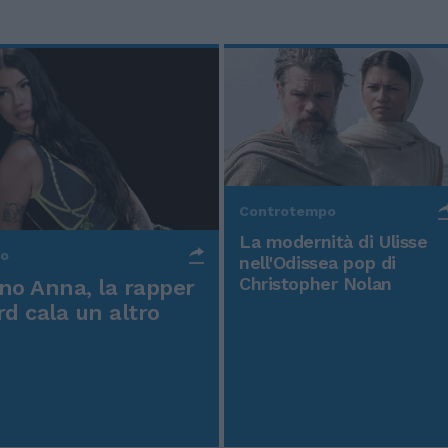
Controtempo
La modernità di Ulisse
po
nell'Odissea pop di
Christopher Nolan
o Anna, la rapper
rd cala un altro