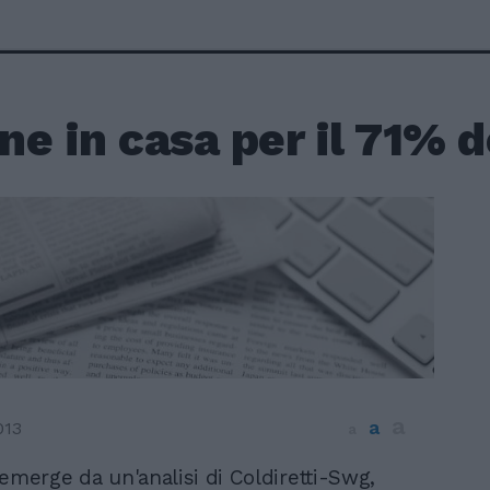
e in casa per il 71% de
a
a
013
a
emerge da un'analisi di Coldiretti-Swg,