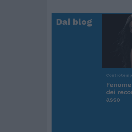
Dai blog
Controtem
Fenomen
dei reco
asso