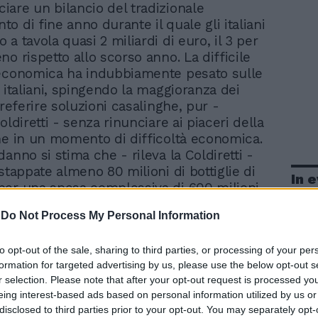
ciare un bilancio del tradizionale
o di fine anno durante il quale gli italiani
a tavola quasi 2 miliardi di euro, il 3 per
o rispetto allo scorso anno. La difficile
 economica ha indubbiamente pesato sulle
 italiani, spingendo la maggioranza dei
preferire soluzioni casalinghe, pur -
oldiretti - senza rinunciare ai piaceri della
he in un momento di difficoltà economica.
anno si stima che - rileva la Coldiretti -
stappate almeno 80 milioni di bottiglie di
In 
er una spesa complessiva di 600 milioni
 durante la notte più lunga dell'anno sono
-
Do Not Process My Personal Information
ati anche 6 milioni di chili di cotechini e
n un aumento dell'8% rispetto all'anno
to opt-out of the sale, sharing to third parties, or processing of your per
iti assieme a 10 milioni di chili di
formation for targeted advertising by us, please use the below opt-out s
 «chiamate» secondo tradizione a portar
r selection. Please note that after your opt-out request is processed y
ta anche la situazione difficile che vive il
eing interest-based ads based on personal information utilized by us or
ittura cento milioni - spiega la Coldiretti -
disclosed to third parties prior to your opt-out. You may separately opt-