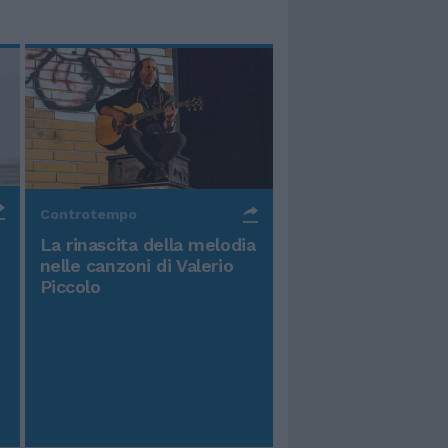
Controtempo
La rinascita della melodia
nelle canzoni di Valerio
Piccolo