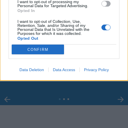
I want to opt-out of processing my
Personal Data for Targeted Advertising.
Opted In
I want to opt-out of Collection, Use,
Retention, Sale, and/or Sharing of my
Personal Data that Is Unrelated with the
Purposes for which it was collected.
Opted Out
CONFIRM
00:00
01:16
Leonardo Maria Del Vecchio dall'ex compagna
Data Deletion
Data Access
Privacy Policy
in ospedale. Le dichiarazioni ai giornalisti