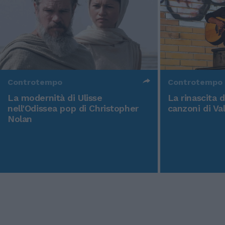
Controtempo
Controtempo
La modernità di Ulisse
La rinascita 
nell'Odissea pop di Christopher
canzoni di Va
Nolan