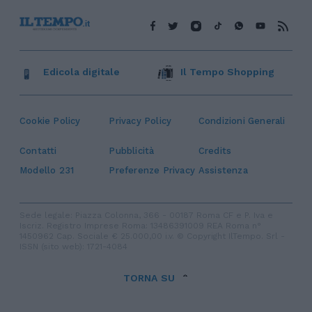
Edicola digitale
Il Tempo Shopping
Cookie Policy
Privacy Policy
Condizioni Generali
Contatti
Pubblicità
Credits
Modello 231
Preferenze Privacy
Assistenza
Sede legale: Piazza Colonna, 366 - 00187 Roma CF e P. Iva e
Iscriz. Registro Imprese Roma: 13486391009 REA Roma n°
1450962 Cap. Sociale € 25.000,00 i.v. © Copyright IlTempo. Srl -
ISSN (sito web): 1721-4084
TORNA SU