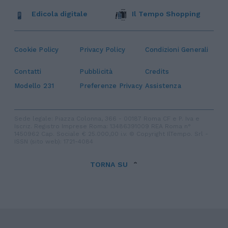
Edicola digitale
Il Tempo Shopping
Cookie Policy
Privacy Policy
Condizioni Generali
Contatti
Pubblicità
Credits
Modello 231
Preferenze Privacy
Assistenza
Sede legale: Piazza Colonna, 366 - 00187 Roma CF e P. Iva e
Iscriz. Registro Imprese Roma: 13486391009 REA Roma n°
1450962 Cap. Sociale € 25.000,00 i.v. © Copyright IlTempo. Srl -
ISSN (sito web): 1721-4084
TORNA SU