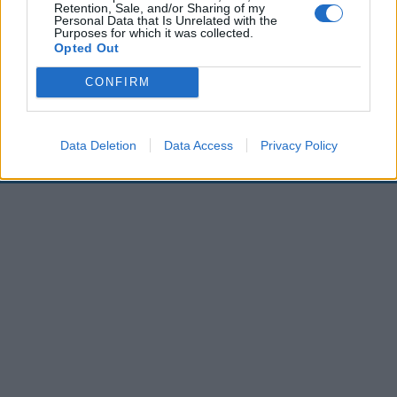
Retention, Sale, and/or Sharing of my
00:00
01:16
Personal Data that Is Unrelated with the
Purposes for which it was collected.
Opted Out
Leonardo Maria Del Vecchio dall'ex compagna
CONFIRM
in ospedale. Le dichiarazioni ai giornalisti
Data Deletion
Data Access
Privacy Policy