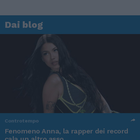
Dai blog
Controtempo
Fenomeno Anna, la rapper dei record
cala un altro asso