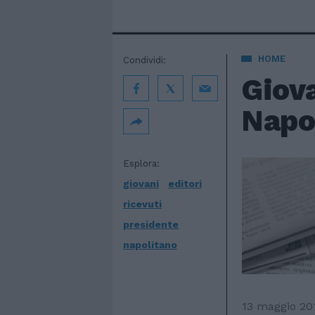
HOME
Condividi:
Giova
Napo
Esplora:
giovani
editori
ricevuti
presidente
napolitano
13 maggio 20