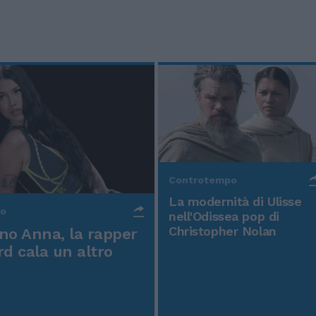
Controtempo
La modernità di Ulisse
po
nell'Odissea pop di
Christopher Nolan
o Anna, la rapper
rd cala un altro