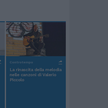
Controtempo
La rinascita della melodia
nelle canzoni di Valerio
Piccolo