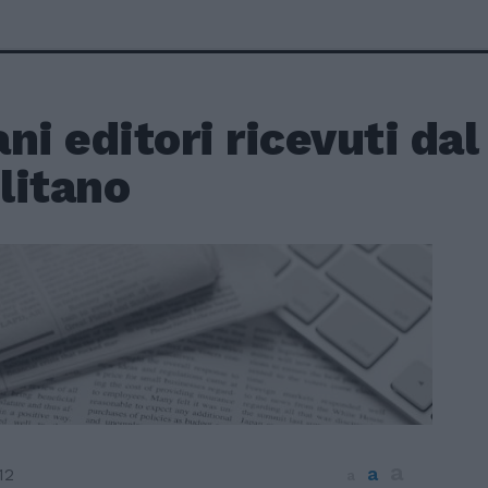
ni editori ricevuti da
litano
a
a
12
a