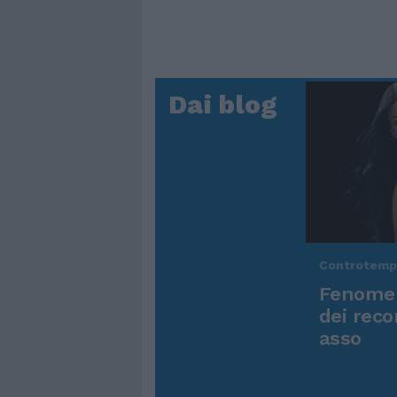
Dai blog
Controtem
Fenomen
dei reco
asso