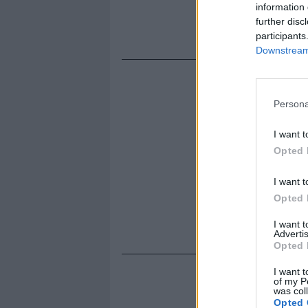
information 
giornalistic
further disc
grandi azie
participants
Downstream 
Persona
I want t
Opted 
I want t
Opted 
I want 
Advertis
Opted 
I want t
of my P
was col
Opted 