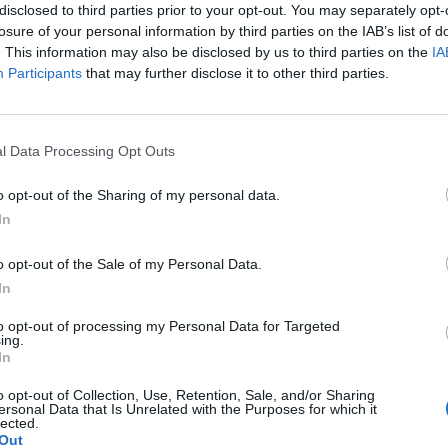
disclosed to third parties prior to your opt-out. You may separately opt-
he, 33 fondazioni d'origine bancaria, 6
losure of your personal information by third parties on the IAB’s list of
nde e oltre 43 mila docenti.
. This information may also be disclosed by us to third parties on the
IA
Participants
that may further disclose it to other third parties.
Le
da
l Data Processing Opt Outs
Rudy Giuliani a Come States?
Le
Trump, Meloni e la strategia
o opt-out of the Sharing of my personal data.
americana
In
o opt-out of the Sale of my Personal Data.
In
to opt-out of processing my Personal Data for Targeted
ing.
In
o opt-out of Collection, Use, Retention, Sale, and/or Sharing
ersonal Data that Is Unrelated with the Purposes for which it
lected.
Out