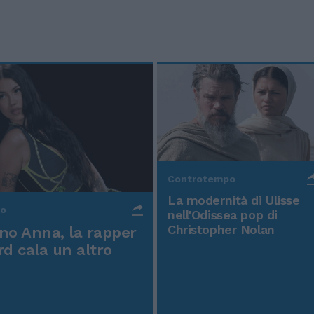
Controtempo
La modernità di Ulisse
po
nell'Odissea pop di
Christopher Nolan
o Anna, la rapper
rd cala un altro