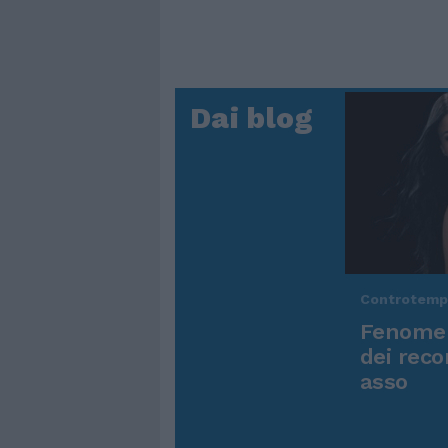
Dai blog
Controtem
Fenomen
dei reco
asso