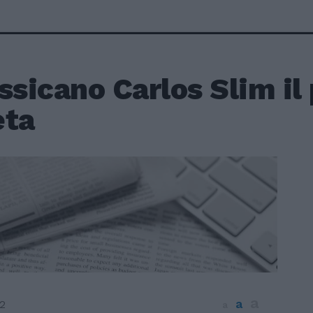
ssicano Carlos Slim il 
eta
a
a
2
a