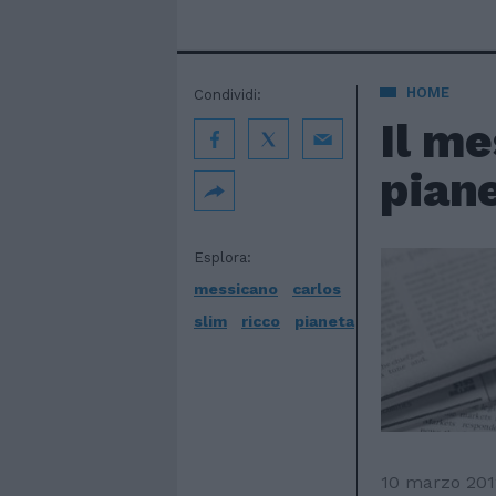
HOME
Condividi:
Il me
pian
Esplora:
messicano
carlos
slim
ricco
pianeta
10 marzo 201