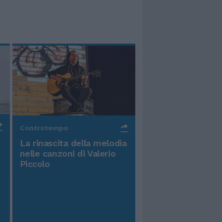
Controtempo
La rinascita della melodia
nelle canzoni di Valerio
Piccolo