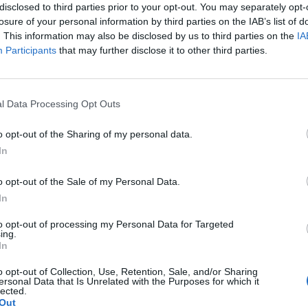
disclosed to third parties prior to your opt-out. You may separately opt-
Con una fortuna stimata in 42,5 miliardi di
losure of your personal information by third parties on the IAB’s list of
più ricco in Europa e quarto nel mondo, è il
. This information may also be disclosed by us to third parties on the
IA
'Ikea Ingvar Kamprad. Seguono il
Participants
that may further disclose it to other third parties.
di Lvmh Moet Hennessy Louis Vuitton
ult con 42,3 miliardi di dollari e il
Le
o di Zara Amancio Ortega con 38,8 miliardi
da
l Data Processing Opt Outs
Primo degli asiatici, con un patrimonio di
Rudy Giuliani a Come States?
Le
Trump, Meloni e la strategia
i di dollari, è il direttore del conglomerato
o opt-out of the Sharing of my personal data.
americana
 Reliance Industries Limited Mukesh
In
o opt-out of the Sale of my Personal Data.
In
to opt-out of processing my Personal Data for Targeted
ing.
In
o opt-out of Collection, Use, Retention, Sale, and/or Sharing
ersonal Data that Is Unrelated with the Purposes for which it
lected.
Out