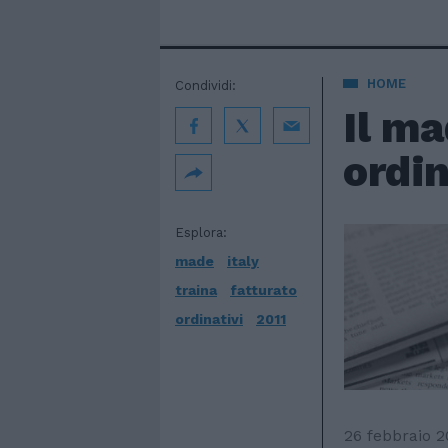
HOME
Condividi:
Il ma
ordin
Esplora:
made
italy
traina
fatturato
ordinativi
2011
26 febbraio 2