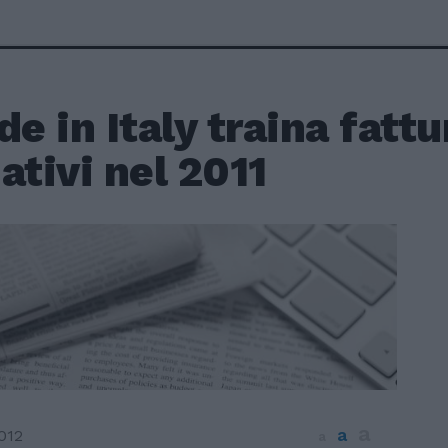
de in Italy traina fattu
ativi nel 2011
a
a
012
a