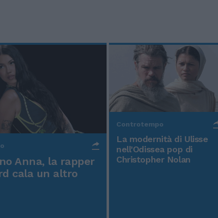
Controtempo
La modernità di Ulisse
po
nell'Odissea pop di
Christopher Nolan
o Anna, la rapper
rd cala un altro