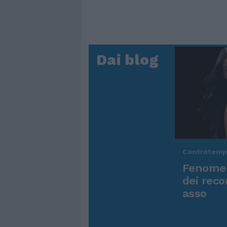
Dai blog
Controtem
Fenomen
dei reco
asso