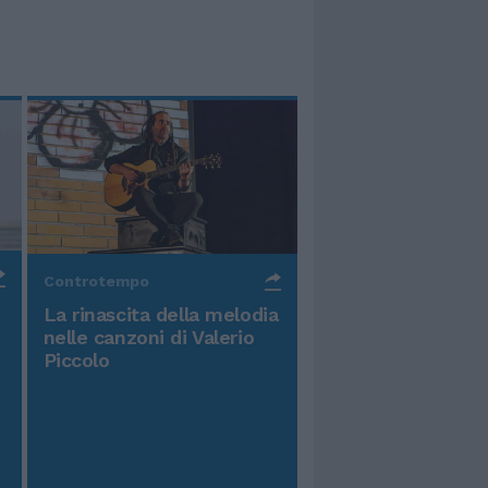
Controtempo
La rinascita della melodia
nelle canzoni di Valerio
Piccolo