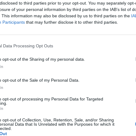
disclosed to third parties prior to your opt-out. You may separately opt-
tallo, che fanno ancora sentire il loro peso
losure of your personal information by third parties on the IAB’s list of
rimestre del 2011, risultato in discesa. Ma
. This information may also be disclosed by us to third parties on the
IA
a il giro d'affari risulta in netta risalita
Participants
that may further disclose it to other third parties.
uarda al dato corretto per gli effetti di
(a dicembre 2011 si contano due giornate
Le
in meno rispetto allo stesso mese del
da
l Data Processing Opt Outs
 fatturato grezzo l'Istat rileva addirittura
Rudy Giuliani a Come States?
Le
Trump, Meloni e la strategia
sando agli ordinativi, il guadagno
o opt-out of the Sharing of my personal data.
americana
nel 2011 è risultato pari al 5,9% (+13,8%
In
razie al + 10,5% ricavato fuori dai confini
ocalizzando l'analisi sull'ultimo mese del
o opt-out of the Sale of my Personal Data.
bio di passo su base mensile è evidente,
In
tendenziale è nettamente negativo (-4,3%),
a causa della caduta registrata dalla
to opt-out of processing my Personal Data for Targeted
erna. L'andamento per settore mostra
ing.
In
mbre, su base annua, sia fatturato che
ano subito dei crolli nel comparto della
o opt-out of Collection, Use, Retention, Sale, and/or Sharing
ne di computer, prodotti di elettronica e
ersonal Data that Is Unrelated with the Purposes for which it
lected.
Out