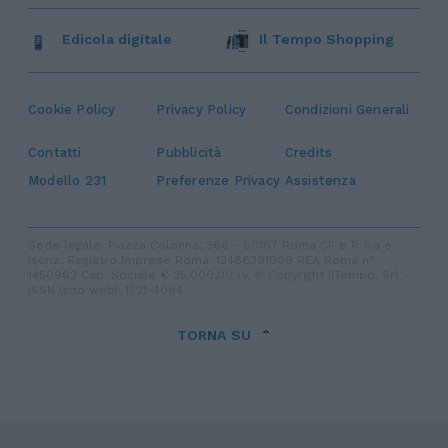
Edicola digitale
Il Tempo Shopping
Cookie Policy
Privacy Policy
Condizioni Generali
Contatti
Pubblicità
Credits
Modello 231
Preferenze Privacy
Assistenza
Sede legale: Piazza Colonna, 366 - 00187 Roma CF e P. Iva e
Iscriz. Registro Imprese Roma: 13486391009 REA Roma n°
1450962 Cap. Sociale € 25.000,00 i.v. © Copyright IlTempo. Srl -
ISSN (sito web): 1721-4084
TORNA SU