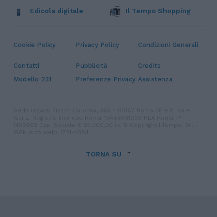
Edicola digitale
Il Tempo Shopping
Cookie Policy
Privacy Policy
Condizioni Generali
Contatti
Pubblicità
Credits
Modello 231
Preferenze Privacy
Assistenza
Sede legale: Piazza Colonna, 366 - 00187 Roma CF e P. Iva e
Iscriz. Registro Imprese Roma: 13486391009 REA Roma n°
1450962 Cap. Sociale € 25.000,00 i.v. © Copyright IlTempo. Srl -
ISSN (sito web): 1721-4084
TORNA SU