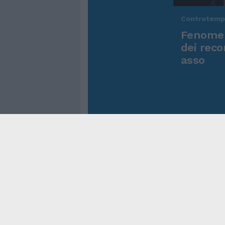
Controtem
Fenomen
dei reco
asso
Cookie Policy
Privacy Pol