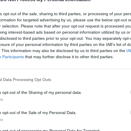
, combattendo per il cambiamento invece
e lo status quo». Per reagire alla crisi,
to opt-out of the sale, sharing to third parties, or processing of your per
, «l'Italia ha urgentemente bisogno di
formation for targeted advertising by us, please use the below opt-out s
Le
con fatti e non con promesse e annunci».
r selection. Please note that after your opt-out request is processed y
da
sottolinea che l'Unione europea è a «un
eing interest-based ads based on personal information utilized by us or
Rudy Giuliani a Come States?
Le
disclosed to third parties prior to your opt-out. You may separately opt-
decidere il suo futuro». Ovvero «da sola o
Trump, Meloni e la strategia
losure of your personal information by third parties on the IAB’s list of
o Monetario Internazionale, deve
americana
. This information may also be disclosed by us to third parties on the
IA
a rete di sicurezza dell'Efsf. Marchionne
Participants
that may further disclose it to other third parties.
i ostacoli che la sua strategia trova in
 accusato di essere anti-italiano. Sono
licemente assurde» replica. Fiat è
 costruire un «Gruppo internazionale e
l Data Processing Opt Outs
agli accordi con i sindacati e i lavoratori e
 8 approvato dal governo, può operare in
o opt-out of the Sharing of my personal data.
 più chiaro con condizioni simili a quelle
In
 altre parti del mondo». Poi lancia un
o: la sopravvivenza della Fiat non può
o opt-out of the Sale of my Personal Data.
 in discussione: se non c'è più l'Italia
In
acchine in Asia, in America Latina» Poi
to opt-out of processing my Personal Data for Targeted