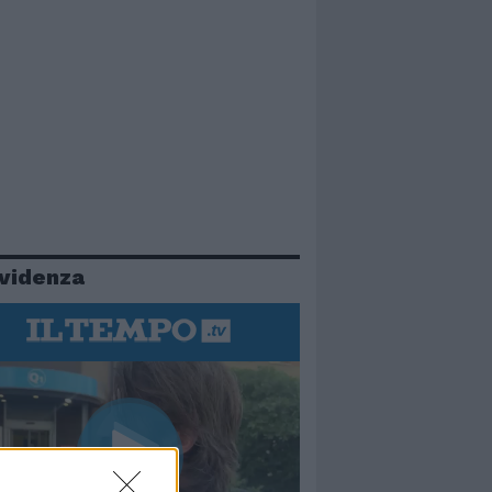
evidenza