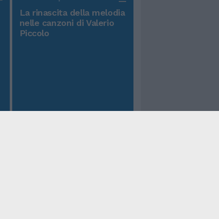
La rinascita della melodia
nelle canzoni di Valerio
Piccolo