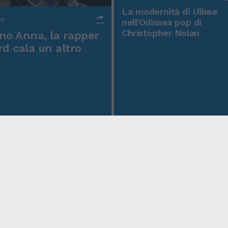
La modernità di Ulisse
po
nell'Odissea pop di
Christopher Nolan
o Anna, la rapper
rd cala un altro
icy
Condizioni Generali