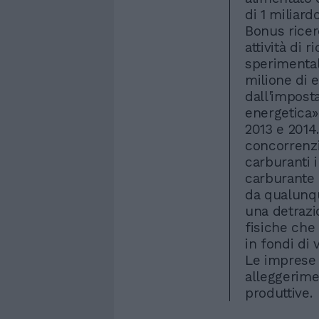
di 1 miliard
Bonus ricer
attività di 
sperimentale
milione di 
dall'imposta
energetica»
2013 e 2014
concorrenzi
carburanti i
carburante 
da qualunqu
una detrazi
fisiche che
in fondi di 
Le imprese
alleggerimen
produttive.