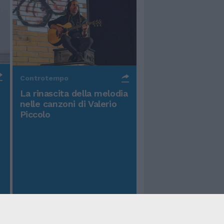
Controtempo
La rinascita della melodia
nelle canzoni di Valerio
Piccolo