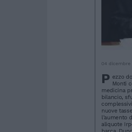
04 dicembre 
P
ezzo do
Monti c
medicina pr
bilancio, s
complessivi
nuove tasse
l'aumento d
aliquote Irp
barca. Dunqu