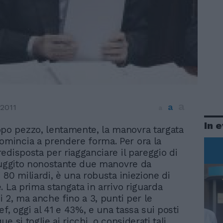
a
a
2011
a
In 
po pezzo, lentamente, la manovra targata
omincia a prendere forma. Per ora la
edisposta per riagganciare il pareggio di
fuggito nonostante due manovre da
 80 miliardi, è una robusta iniezione di
. La prima stangata in arrivo riguarda
i 2, ma anche fino a 3, punti per le
ef, oggi al 41 e 43%, e una tassa sui posti
e si toglie ai ricchi, o considerati tali