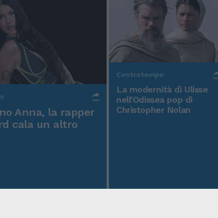
Controtempo
La modernità di Ulisse
po
nell'Odissea pop di
Christopher Nolan
o Anna, la rapper
rd cala un altro