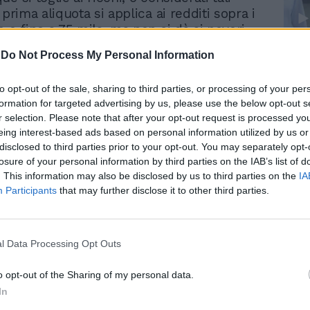
 prima aliquota si applica ai redditi sopra i
 e fino a 75 mila, ma non si dà ai poveri.
 sui guadagni più bassi resterebbero
Le
-
Do Not Process My Personal Information
 La necessità di mettere almeno un chip sul
da
 crescita e del rilancio farà sì che una
Rudy Giuliani a Come States?
Le
to opt-out of the sale, sharing to third parties, or processing of your per
ggiori incassi fiscali siano impiegati,
Trump, Meloni e la strategia
formation for targeted advertising by us, please use the below opt-out s
e, per il credito di imposta al 12% per gli
americana
r selection. Please note that after your opt-out request is processed y
i in ricerca, per la proroga del bonus
eing interest-based ads based on personal information utilized by us or
5% anche per il 2012, 2013 e 2014. Più
disclosed to third parties prior to your opt-out. You may separately opt-
ece sul capitolo casa. Quella amata dagli
losure of your personal information by third parties on the IAB’s list of
he, quando si tratta di far cassa, resta la più
. This information may also be disclosed by us to third parties on the
IA
che dal fisco. Il governo infatti dovrebbe
Participants
that may further disclose it to other third parties.
rivalutazione degli estimi catastali: la
ebbe infatti affidata a una legge delega
e dunque ad una revisione complessiva
l Data Processing Opt Outs
e, mentre finora si era parlato di una
e secca del 15%. Ecco le altre novità in
o opt-out of the Sharing of my personal data.
he Nella logica di colpire gli indici di
In
l governo starebbe valutando di introdurre