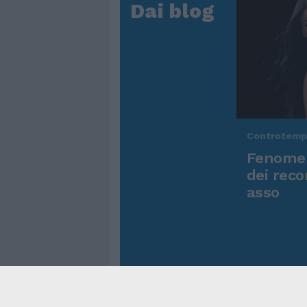
Dai blog
Controtem
Fenomen
dei reco
asso