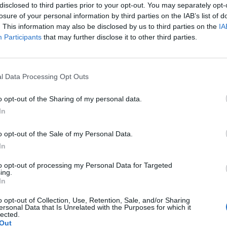
disclosed to third parties prior to your opt-out. You may separately opt-
losure of your personal information by third parties on the IAB’s list of
. This information may also be disclosed by us to third parties on the
IA
Participants
that may further disclose it to other third parties.
Le
da
l Data Processing Opt Outs
Rudy Giuliani a Come States?
Le
Trump, Meloni e la strategia
o opt-out of the Sharing of my personal data.
americana
In
o opt-out of the Sale of my Personal Data.
In
to opt-out of processing my Personal Data for Targeted
ing.
In
o opt-out of Collection, Use, Retention, Sale, and/or Sharing
ersonal Data that Is Unrelated with the Purposes for which it
lected.
Out