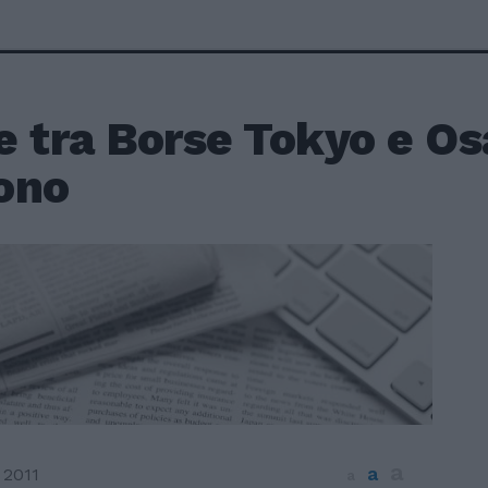
 tra Borse Tokyo e Os
ono
a
a
 2011
a