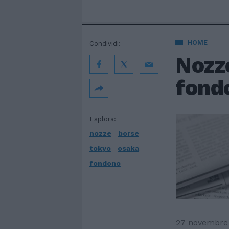
HOME
Condividi:
Nozze
fond
Esplora:
nozze
borse
tokyo
osaka
fondono
27 novembre