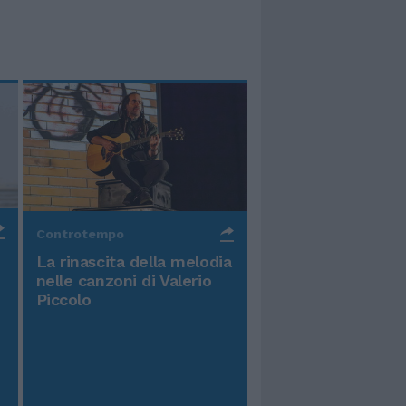
Controtempo
La rinascita della melodia
nelle canzoni di Valerio
Piccolo