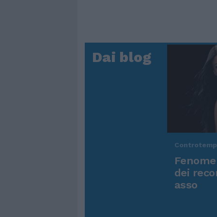
Dai blog
Controtem
Fenomen
dei reco
asso