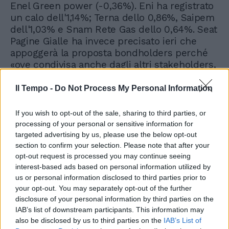
Enel Green power (-0,36%). Eni ha registrato
un calo dell'1,14%; Terna dello 0,86%, Saipem
dell'1,03% e Snam Rete Gas dello 0,64%. Seat
Pagine Gialle ha invece precisato ieri che
appoggerà la proposta bondholders perché
«ove condivisa anche dagli altri stakeholders,
assicurerebbe la stabilizzazione finanziaria
della società» e ha invitato «a lavorare in
Il Tempo -
Do Not Process My Personal Information
modo costruttivo al fine di tradurre i termini
della proposta in accordi contrattualmente
If you wish to opt-out of the sale, sharing to third parties, or
vincolanti per tutte le parti entro il 30
processing of your personal or sensitive information for
novembre». Il titolo ha perso il -3,59%.
targeted advertising by us, please use the below opt-out
section to confirm your selection. Please note that after your
opt-out request is processed you may continue seeing
interest-based ads based on personal information utilized by
us or personal information disclosed to third parties prior to
your opt-out. You may separately opt-out of the further
disclosure of your personal information by third parties on the
IAB’s list of downstream participants. This information may
also be disclosed by us to third parties on the
IAB’s List of