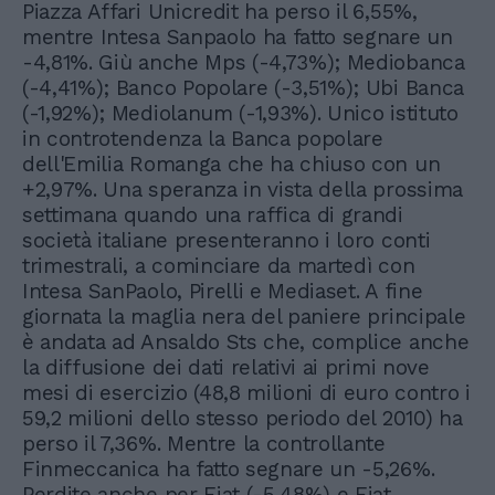
Piazza Affari Unicredit ha perso il 6,55%,
mentre Intesa Sanpaolo ha fatto segnare un
-4,81%. Giù anche Mps (-4,73%); Mediobanca
(-4,41%); Banco Popolare (-3,51%); Ubi Banca
(-1,92%); Mediolanum (-1,93%). Unico istituto
in controtendenza la Banca popolare
dell'Emilia Romanga che ha chiuso con un
+2,97%. Una speranza in vista della prossima
settimana quando una raffica di grandi
società italiane presenteranno i loro conti
trimestrali, a cominciare da martedì con
Intesa SanPaolo, Pirelli e Mediaset. A fine
giornata la maglia nera del paniere principale
è andata ad Ansaldo Sts che, complice anche
la diffusione dei dati relativi ai primi nove
mesi di esercizio (48,8 milioni di euro contro i
59,2 milioni dello stesso periodo del 2010) ha
perso il 7,36%. Mentre la controllante
Finmeccanica ha fatto segnare un -5,26%.
Perdite anche per Fiat (-5,48%) e Fiat