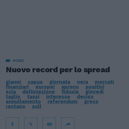
HOME
Nuovo record per lo spread
gianni
capua
giornata
nera
mercati
finanziari
europei
aprono
positivi
scia
delliniezione
fiducia
giovedi
taglio
tassi
interesse
deciso
annullamento
referendum
greco
restano
sull