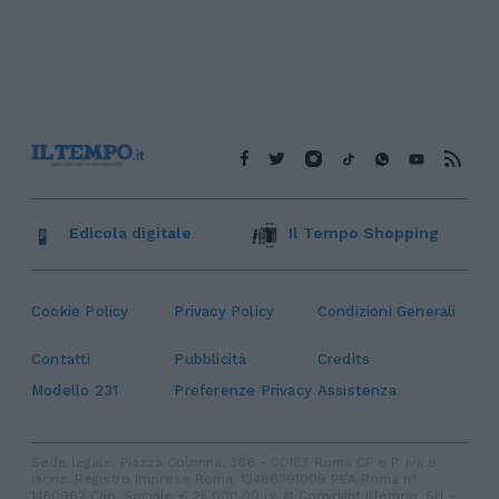
Edicola digitale
Il Tempo Shopping
Cookie Policy
Privacy Policy
Condizioni Generali
Contatti
Pubblicità
Credits
Modello 231
Preferenze Privacy
Assistenza
Sede legale: Piazza Colonna, 366 - 00187 Roma CF e P. Iva e
Iscriz. Registro Imprese Roma: 13486391009 REA Roma n°
1450962 Cap. Sociale € 25.000,00 i.v. © Copyright IlTempo. Srl -