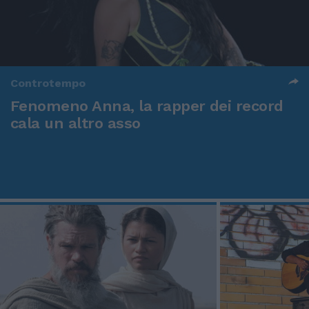
Controtempo
Fenomeno Anna, la rapper dei record
cala un altro asso