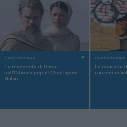
Controtempo
Controtempo
La modernità di Ulisse
La rinascita 
nell'Odissea pop di Christopher
canzoni di Va
Nolan