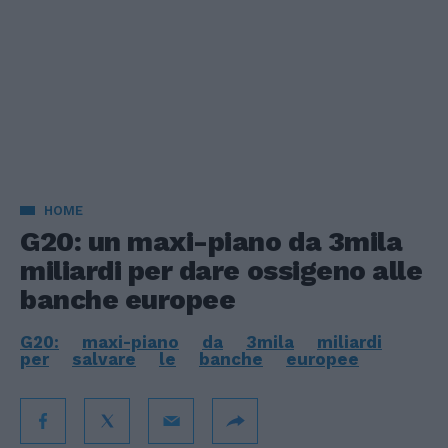
HOME
G20: un maxi-piano da 3mila
miliardi per dare ossigeno alle
banche europee
G20:
maxi-piano
da
3mila
miliardi
per
salvare
le
banche
europee