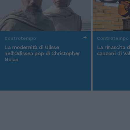
Controtempo
Controtempo
La modernità di Ulisse
La rinascita 
nell'Odissea pop di Christopher
canzoni di Va
Nolan