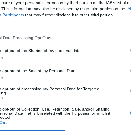
losure of your personal information by third parties on the IAB’s list of
sso la sua contrarietà al programma di
. This information may also be disclosed by us to third parties on the
IA
itoli di stato da parte dell'istituto di
Participants
that may further disclose it to other third parties.
 mirato a sostenere alcuni dei paesi
Le
alle ultime turbolenze di mercato sul
da
 la Spagna e l'Italia. Il mandato di Stark,
Rudy Giuliani a Come States?
Le
l Data Processing Opt Outs
consiglio esecutivo e del consiglio dei
Trump, Meloni e la strategia
 sin dal 1 giugno 2006, sarebbe scaduto il
americana
o opt-out of the Sharing of my personal data.
14. In una nota ufficiale il presidente
In
ean Claude Trichet ha ringraziato Stark per
ibuto all'unità europea per molti anni e ha
o opt-out of the Sale of my Personal Data.
 sua personale gratitudine al banchiere
In
desco ricordando il lavoro comune per
ni. Il successore potrebbe essere Joerg
to opt-out of processing my Personal Data for Targeted
l board della Bce. Lo scrive il sito del
ing.
In
"Hamburger Abendblatt" secondo il quale
rio l'attuale sottosegretario federale alle
o opt-out of Collection, Use, Retention, Sale, and/or Sharing
oter occupare il posto di capo economista
ersonal Data that Is Unrelated with the Purposes for which it
lected.
opo le dimissioni annunciate da Stark.
Out