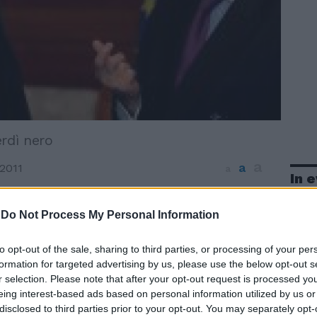
rdì nero
a
a
2011
a
In 
cossone ai vertici della Banca Centrale
, dove il capo economista, il tedesco
-
Do Not Process My Personal Information
rk ha deciso di dimettersi
ente dalle sue funzioni per "motivi
to opt-out of the sale, sharing to third parties, or processing of your per
 L'annuncio è giunto con un comunicato
formation for targeted advertising by us, please use the below opt-out s
r selection. Please note that after your opt-out request is processed y
lla stessa Bce. Va ricordato che nelle
eing interest-based ads based on personal information utilized by us or
imane Stark, che occupava uno dei posti-
disclosed to third parties prior to your opt-out. You may separately opt-
a struttura della banca centrale europea,