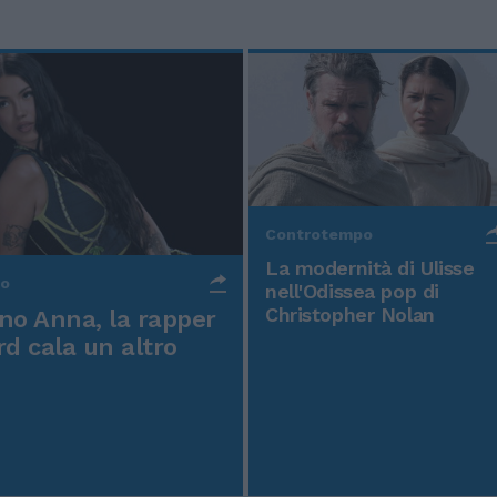
Controtempo
La modernità di Ulisse
po
nell'Odissea pop di
Christopher Nolan
o Anna, la rapper
rd cala un altro