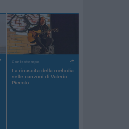
Controtempo
La rinascita della melodia
nelle canzoni di Valerio
Piccolo