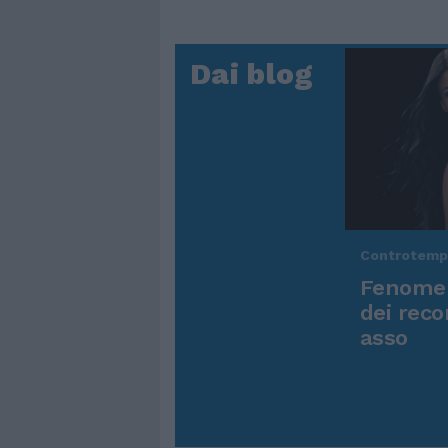
Dai blog
Controtem
Fenomen
dei reco
asso